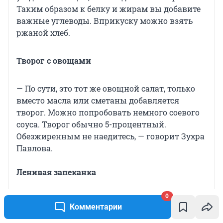
Таким образом к белку и жирам вы добавите
важные углеводы. Вприкуску можно взять
ржаной хлеб.
Творог с овощами
— По сути, это тот же овощной салат, только
вместо масла или сметаны добавляется
творог. Можно попробовать немного соевого
соуса. Творог обычно 5-процентный.
Обезжиренным не наедитесь, — говорит Зухра
Павлова.
Ленивая запеканка
0
Вбейте в творог яйцо, добавьте немного
Комментарии
изюма и отправляйте всё это в