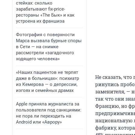
стейках: сколько
зарабатывают fix-price-
рестораны «The Бык» и как
устроена их франшиза
Фотография с поверхности
Марса вызвала бурные споры
в Сети — на снимке
рассмотрели «загадочного
ходящего человека»
«Наших пациентов не терпят
Не сказать, что
даже в больницах»: психиатр
ринулись пробо
из Кемерова — о депрессии,
изгоях и семейных драмах
заменителя, — н
так что они зна
Apple приняла журналиста за
Францию, но фр
пользователя под санкциями:
предприимчивы
не пора ли переходить на
национальную л
Android или «Аврору»
фабрику, котора
45% производим