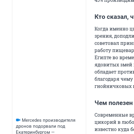
Кто сказал, 
Когда именно ц
зрения, доподл
советовал прини
работу пищевар
Египте во врем
ядовитых змей 
обладает прот
благодаря чему
гнойничковых 
Чем полезен
Современные вра
Mercedes производителя
цикорий в любо
дронов подорвали под
известно куда б
Екатеринбургом —