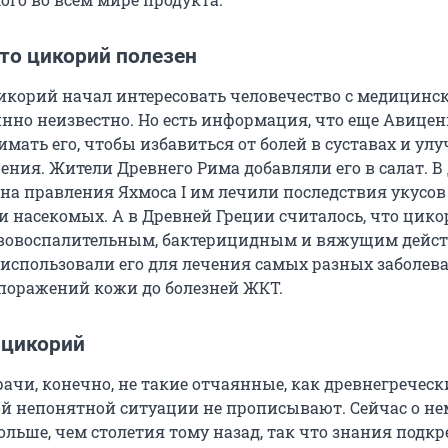
что цикорий полезен
икорий начал интересовать человечество с медицинс
инно неизвестно. Но есть информация, что еще Авице
мать его, чтобы избавиться от болей в суставах и ул
ения. Жители Древнего Рима добавляли его в салат. В
ена правления Яхмоса I им лечили последствия укусов
и насекомых. А в Древней Греции считалось, что цик
ивовоспалительным, бактерицидным и вяжущим дейст
 использовали его для лечения самых разных заболев
поражений кожи до болезней ЖКТ.
 цикорий
чи, конечно, не такие отчаянные, как древнегречески
й непонятной ситуации не прописывают. Сейчас о не
ольше, чем столетия тому назад, так что знания подк