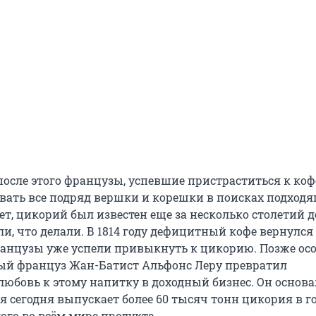
 после этого французы, успевшие пристраститься к коф
вать все подряд вершки и корешки в поисках подходя
ет, цикорий был известен еще за несколько столетий до
ли, что делали. В 1814 году дефицитный кофе вернулся
анцузы уже успели привыкнуть к цикорию. Позже ос
й француз Жан-Батист Альфонс Леру превратил
юбовь к этому напитку в доходный бизнес. Он основа
я сегодня выпускает более 60 тысяч тонн цикория в го
ого во всём мире продукта.