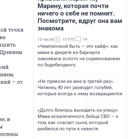
Марину, которая почти
ничего о себе не помнит.
Посмотрите, вдруг она вам
знакома
кой точки
нна
15 часов
13 975
14
учшить
«Чемпионкой быть — это кайф»: как
 Древнем
мама в декрете из Барнаула
завоевала золото на соревнованиях
по бодибилдингу
орий
вием,
«Не привози их мне в третий раз».
аний — от
Читинец 40 лет разводит голубей,
которые всегда к нему возвращаются
«Долго боялась выходить на улицу».
Мама искалеченного бойца СВО — о
е, и
том, как спасает сына, который
м
разбился по пути к невесте
реплены