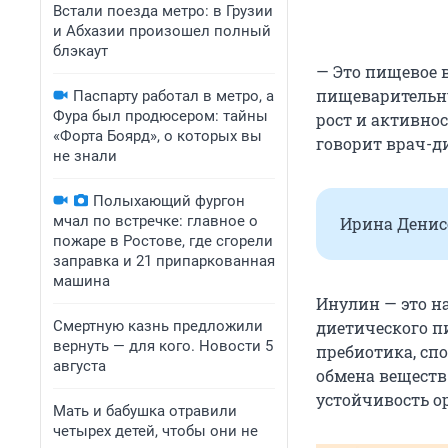
Встали поезда метро: в Грузии
и Абхазии произошел полный
блэкаут
— Это пищевое 
пищеварительну
Паспарту работал в метро, а
Фура был продюсером: тайны
рост и активно
«Форта Боярд», о которых вы
говорит врач-д
не знали
Полыхающий фургон
мчал по встречке: главное о
Ирина Денисо
пожаре в Ростове, где сгорели
заправка и 21 припаркованная
машина
Инулин — это н
Смертную казнь предложили
диетического пи
вернуть — для кого. Новости 5
пребиотика, сп
августа
обмена веществ
устойчивость о
Мать и бабушка отравили
четырех детей, чтобы они не