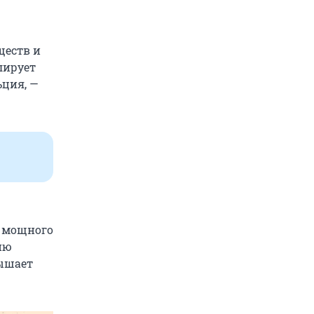
ществ и
лирует
ьция, —
ь мощного
ию
вышает