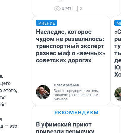
5 741
5
МНЕНИЕ
МНЕНИ
Наследие, которое
«Слив
чудом не развалилось:
разоч
транспортный эксперт
турис
разнес миф о «вечных»
тысяч
советских дорогах
день 
Юрско
Хогва
е,
щего
Олег Арефьев
 этого,
Блогер, предприниматель,
владелец в транспортном
 во
бизнесе
обо
РЕКОМЕНДУЕМ
л
В уфимский приют
д — это
привезли пермячку