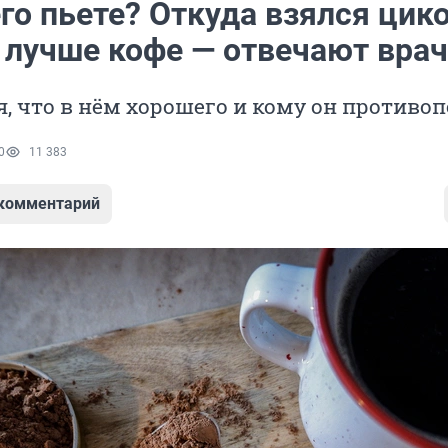
го пьете? Откуда взялся цик
н лучше кофе — отвечают вра
, что в нём хорошего и кому он противо
0
11 383
 комментарий