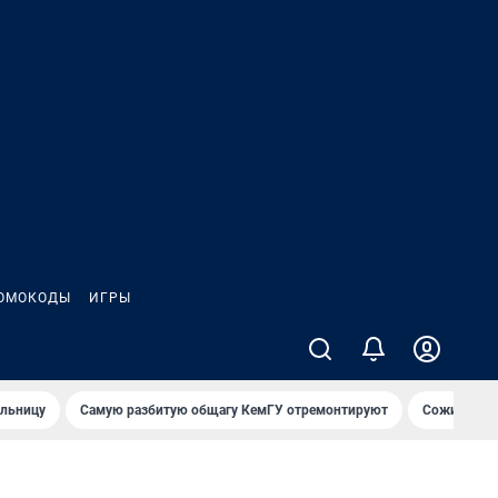
ОМОКОДЫ
ИГРЫ
ольницу
Самую разбитую общагу КемГУ отремонтируют
Сожительни