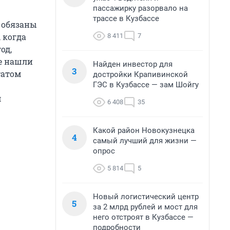
пассажирку разорвало на
трассе в Кузбассе
 обязаны
 когда
8 411
7
од,
не нашли
Найден инвестор для
3
татом
достройки Крапивинской
ГЭС в Кузбассе — зам Шойгу
м
6 408
35
Какой район Новокузнецка
4
самый лучший для жизни —
опрос
5 814
5
Новый логистический центр
5
за 2 млрд рублей и мост для
него отстроят в Кузбассе —
подробности