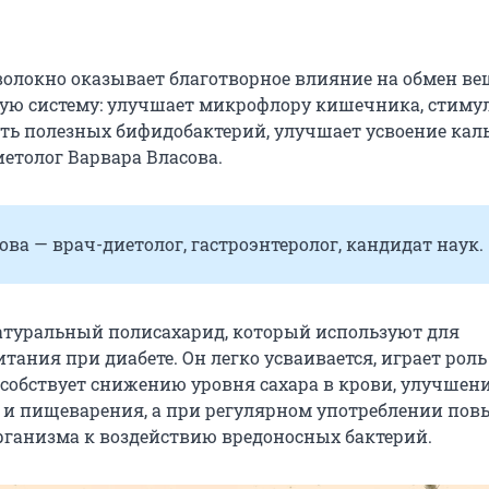
волокно оказывает благотворное влияние на обмен ве
ю систему: улучшает микрофлору кишечника, стиму
сть полезных бифидобактерий, улучшает усвоение кал
иетолог Варвара Власова.
ва — врач-диетолог, гастроэнтеролог, кандидат наук.
атуральный полисахарид, который используют для
тания при диабете. Он легко усваивается, играет рол
особствует снижению уровня сахара в крови, улучшен
 и пищеварения, а при регулярном употреблении по
рганизма к воздействию вредоносных бактерий.