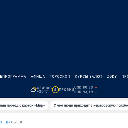
ЛЕПРОГРАММА
АФИША
ГОРОСКОП
КУРСЫ ВАЛЮТ
ZODY
ПР
USD 80,93
СЕЙЧАС
4
ПРОБКИ
+20°C
EUR 93,19
ный проезд с картой «Мир»
С чем люди приходят в кемеровскую психб
О ЕДУ
ОБЗОР