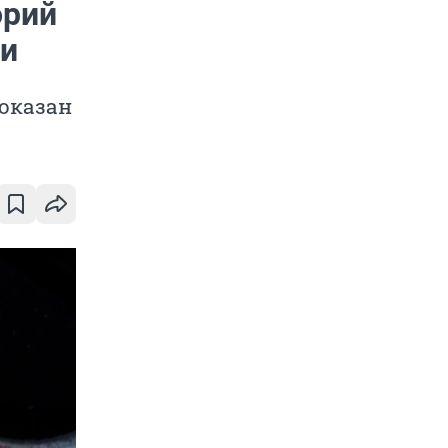
орий
чи
показан