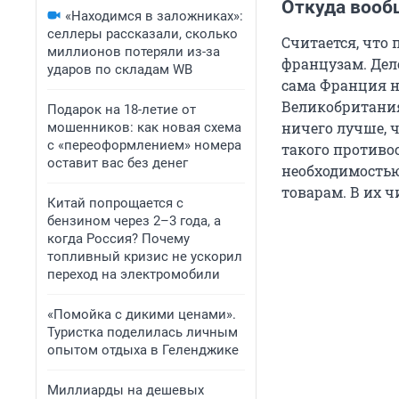
Откуда вооб
«Находимся в заложниках»:
селлеры рассказали, сколько
Считается, что
миллионов потеряли из-за
французам. Дел
ударов по складам WB
сама Франция не
Великобритания
Подарок на 18-летие от
ничего лучше, 
мошенников: как новая схема
с «переоформлением» номера
такого противос
оставит вас без денег
необходимость
товарам. В их ч
Китай попрощается с
бензином через 2–3 года, а
когда Россия? Почему
топливный кризис не ускорил
переход на электромобили
«Помойка с дикими ценами».
Туристка поделилась личным
опытом отдыха в Геленджике
Миллиарды на дешевых