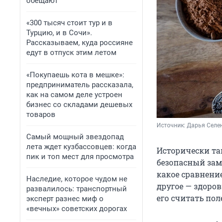
обещают
«300 тысяч стоит тур и в
Турцию, и в Сочи».
Рассказываем, куда россияне
едут в отпуск этим летом
«Покупаешь кота в мешке»:
предприниматель рассказала,
как на самом деле устроен
бизнес со складами дешевых
товаров
Источник: 
Дарья Селен
Самый мощный звездопад
лета ждет кузбассовцев: когда
Исторически та
пик и топ мест для просмотра
безопасный зам
какое сравнение
Наследие, которое чудом не
другое — здоро
развалилось: транспортный
его считать по
эксперт разнес миф о
«вечных» советских дорогах