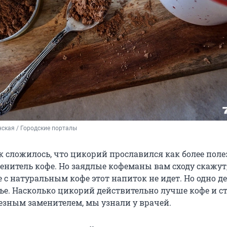
ская / Городские порталы
к сложилось, что цикорий прославился как более пол
енитель кофе. Но заядлые кофеманы вам сходу скажут,
 с натуральным кофе этот напиток не идет. Но одно дел
вье. Насколько цикорий действительно лучше кофе и с
лезным заменителем, мы узнали у врачей.