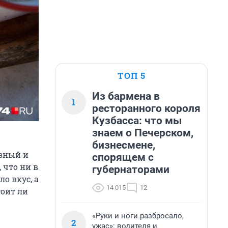
ТОП 5
Из бармена в
1
ресторанного короля
Кузбасса: что мы
знаем о Печерском,
бизнесмене,
езный и
спорящем с
 что ни в
губернаторами
о вкус, а
14 015
12
тоит ли
«Руки и ноги разбросало,
2
ужас»: водителя и