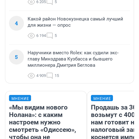
6 205
5
Какой район Новокузнецка самый лучший
4
для жизни — опрос
6 194
5
Наручники вместо Rolex: как судили экс-
5
главу Минздрава Кузбасса и бывшего
миллионера Дмитрия Беглова
4 909
15
МНЕНИЕ
МНЕНИЕ
«Мы видим нового
Продашь за 300
Нолана»: с каким
возьмут с 4000
настроем нужно
нам готовит н
смотреть «Одиссею»,
налоговый зако
чтобы она не
коснется импор