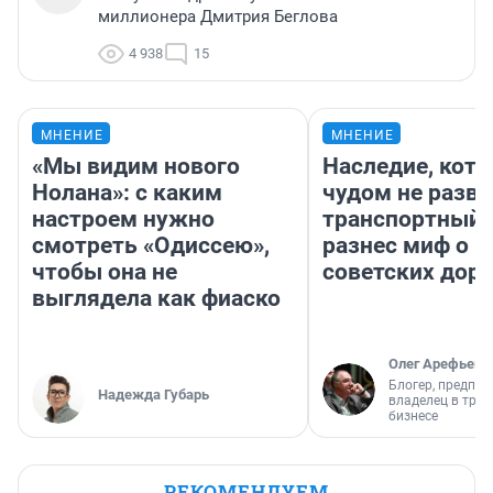
миллионера Дмитрия Беглова
4 938
15
МНЕНИЕ
МНЕНИЕ
«Мы видим нового
Наследие, кото
Нолана»: с каким
чудом не разва
настроем нужно
транспортный 
смотреть «Одиссею»,
разнес миф о 
чтобы она не
советских доро
выглядела как фиаско
Олег Арефьев
Блогер, предпри
Надежда Губарь
владелец в тра
бизнесе
РЕКОМЕНДУЕМ