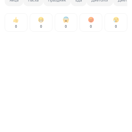
Яйца
Пасха
Праздник
Еда
Диетолог
Диета
0
0
0
0
0