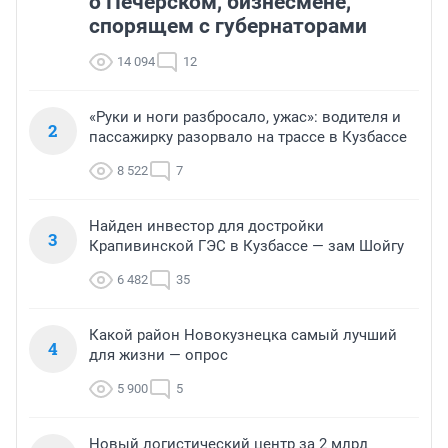
о Печерском, бизнесмене,
спорящем с губернаторами
14 094
12
«Руки и ноги разбросало, ужас»: водителя и
2
пассажирку разорвало на трассе в Кузбассе
8 522
7
Найден инвестор для достройки
3
Крапивинской ГЭС в Кузбассе — зам Шойгу
6 482
35
Какой район Новокузнецка самый лучший
4
для жизни — опрос
5 900
5
Новый логистический центр за 2 млрд