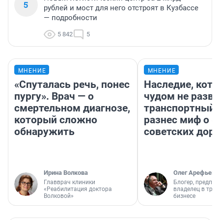
5
рублей и мост для него отстроят в Кузбассе
— подробности
5 842
5
МНЕНИЕ
МНЕНИЕ
«Спуталась речь, понес
Наследие, кото
пургу». Врач — о
чудом не разва
смертельном диагнозе,
транспортный 
который сложно
разнес миф о 
обнаружить
советских доро
Ирина Волкова
Олег Арефьев
Главврач клиники
Блогер, предпри
«Реабилитация доктора
владелец в тра
Волковой»
бизнесе