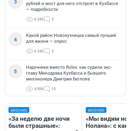
3
рублей и мост для него отстроят в Кузбассе
— подробности
6 243
5
Какой район Новокузнецка самый лучший
4
для жизни — опрос
6 240
5
Наручники вместо Rolex: как судили экс-
5
главу Минздрава Кузбасса и бывшего
миллионера Дмитрия Беглова
4 956
15
МНЕНИЕ
МНЕНИЕ
«За неделю две ночи
«Мы видим нов
были страшные»:
Нолана»: с как