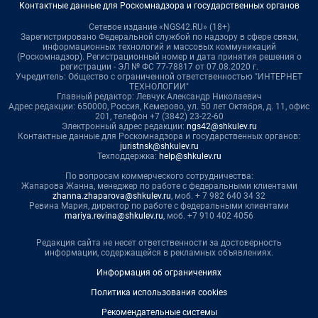
Контактные данные для Роскомнадзора и государственных органов
Сетевое издание «NGS42.RU» (18+)
Зарегистрировано Федеральной службой по надзору в сфере связи,
информационных технологий и массовых коммуникаций
(Роскомнадзор). Регистрационный номер и дата принятия решения о
регистрации - ЭЛ № ФС 77-78817 от 07.08.2020 г.
Учредитель: Общество с ограниченной ответственностью "ИНТЕРНЕТ
ТЕХНОЛОГИИ"
Главный редактор: Левчук Александр Николаевич
Адрес редакции: 650000, Россия, Кемерово, ул. 50 лет Октября, д. 11, офис
201, телефон +7 (3842) 23-22-60
Электронный адрес редакции:
ngs42@shkulev.ru
Контактные данные для Роскомнадзора и государственных органов:
juristnsk@shkulev.ru
Техподдержка:
help@shkulev.ru
По вопросам коммерческого сотрудничества:
Жапарова Жанна, менеджер по работе с федеральными клиентами
zhanna.zhaparova@shkulev.ru
, моб. + 7 982 640 34 32
Ревина Мария, директор по работе с федеральными клиентами
mariya.revina@shkulev.ru
, моб. +7 910 402 4056
Редакция сайта не несет ответственности за достоверность
информации, содержащейся в рекламных объявлениях.
Информация об ограничениях
Политика использования cookies
Рекомендательные системы