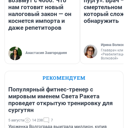
возьмут с 4000. Что
пургу». Врач — 
нам готовит новый
смертельном д
налоговый закон — он
который слож
коснется импорта и
обнаружить
даже репетиторов
Ирина Волкова
Главврач клини
Анастасия Завгородняя
«Реабилитация 
Волковой»
РЕКОМЕНДУЕМ
Популярный фитнес-тренер с
мировым именем Света Ракета
проведет открытую тренировку для
сургутян
5 августа
14 238
7
Уроженка Волгограда выиграла миллион, купив