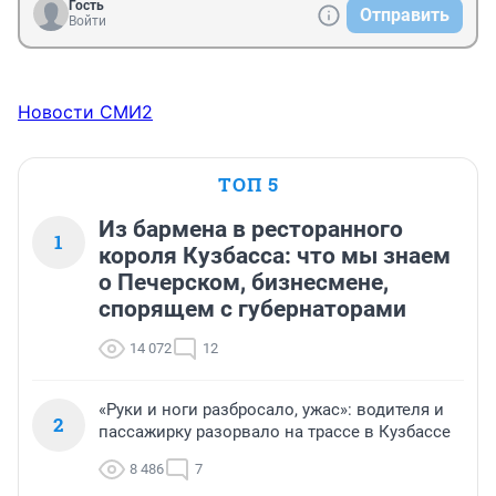
Гость
Отправить
Войти
Новости СМИ2
ТОП 5
Из бармена в ресторанного
1
короля Кузбасса: что мы знаем
о Печерском, бизнесмене,
спорящем с губернаторами
14 072
12
«Руки и ноги разбросало, ужас»: водителя и
2
пассажирку разорвало на трассе в Кузбассе
8 486
7