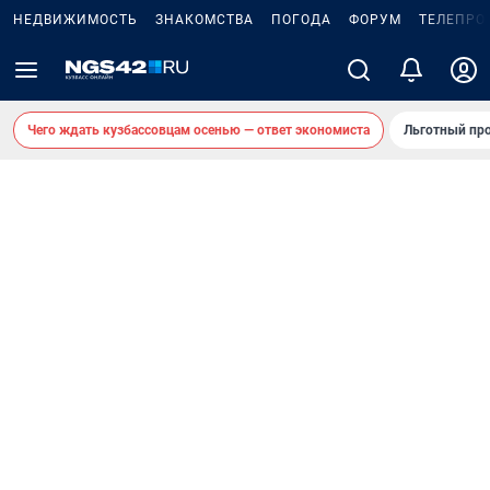
НЕДВИЖИМОСТЬ
ЗНАКОМСТВА
ПОГОДА
ФОРУМ
ТЕЛЕПРО
Чего ждать кузбассовцам осенью — ответ экономиста
Льготный про