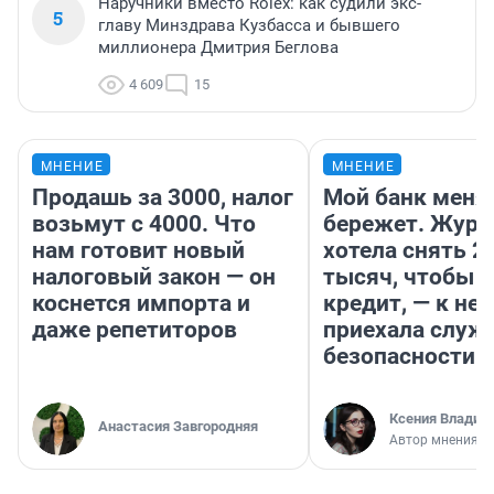
Наручники вместо Rolex: как судили экс-
5
главу Минздрава Кузбасса и бывшего
миллионера Дмитрия Беглова
4 609
15
МНЕНИЕ
МНЕНИЕ
Продашь за 3000, налог
Мой банк меня
возьмут с 4000. Что
бережет. Журн
нам готовит новый
хотела снять 2
налоговый закон — он
тысяч, чтобы п
коснется импорта и
кредит, — к не
даже репетиторов
приехала служ
безопасности
Ксения Владим
Анастасия Завгородняя
Автор мнения