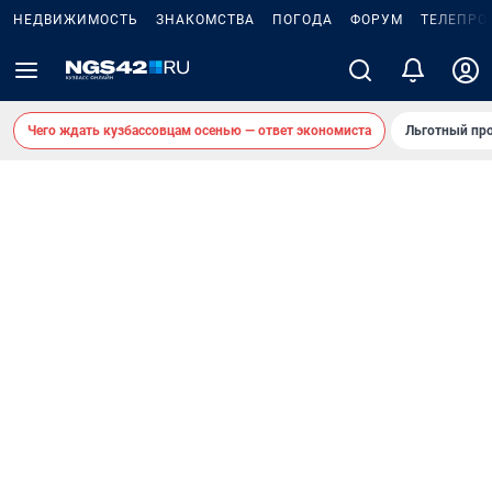
НЕДВИЖИМОСТЬ
ЗНАКОМСТВА
ПОГОДА
ФОРУМ
ТЕЛЕПРО
Чего ждать кузбассовцам осенью — ответ экономиста
Льготный про