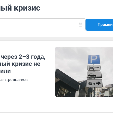
ный кризис
Примен
через 2–3 года,
ный кризис не
били
ешат прощаться