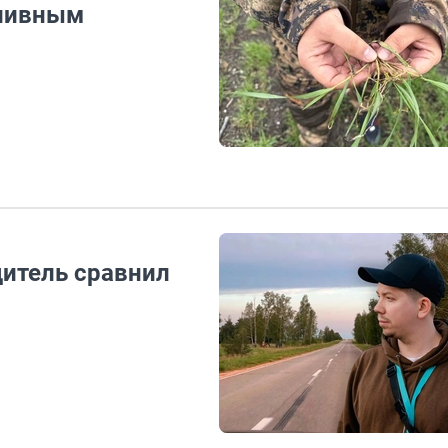
пливным
дитель сравнил