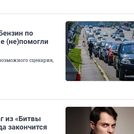
Бензин по
е (не)помогли
возможного сценария,
аг из «Битвы
да закончится