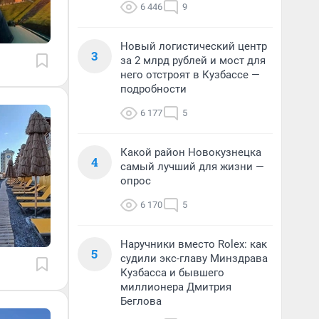
6 446
9
Новый логистический центр
3
за 2 млрд рублей и мост для
него отстроят в Кузбассе —
подробности
6 177
5
Какой район Новокузнецка
4
самый лучший для жизни —
опрос
6 170
5
Наручники вместо Rolex: как
5
судили экс-главу Минздрава
Кузбасса и бывшего
миллионера Дмитрия
Беглова