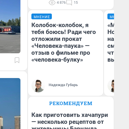
4 876
15
МНЕНИЕ
МНЕНИЕ
Колобок-колобок, я
«Мы ви
тебя боюсь! Ради чего
Нолана
отложили прокат
настро
«Человека-паука» —
смотре
отзыв о фильме про
чтобы 
«человека-булку»
выгляд
Надежда Губарь
На
РЕКОМЕНДУЕМ
Как приготовить хачапури
— несколько рецептов от
жительницы Барнаула