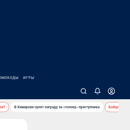
ОМОКОДЫ
ИГРЫ
ое?
В Кемерове сулят награду за «голову» преступника
Бойцовский 