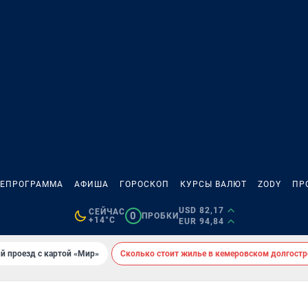
ЛЕПРОГРАММА
АФИША
ГОРОСКОП
КУРСЫ ВАЛЮТ
ZODY
ПР
USD 82,17
СЕЙЧАС
0
ПРОБКИ
+14°C
EUR 94,84
й проезд с картой «Мир»
Сколько стоит жилье в кемеровском долгостр