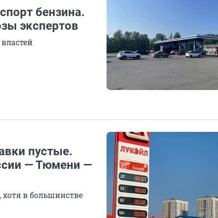
кспорт бензина.
озы экспертов
 властей
равки пустые.
ссии — Тюмени —
 хотя в большинстве