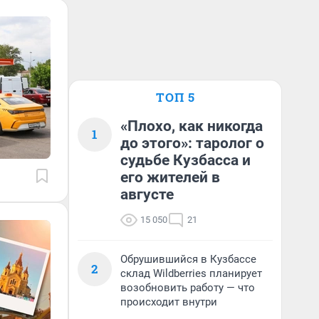
ТОП 5
«Плохо, как никогда
1
до этого»: таролог о
судьбе Кузбасса и
его жителей в
августе
15 050
21
Обрушившийся в Кузбассе
2
склад Wildberries планирует
возобновить работу — что
происходит внутри