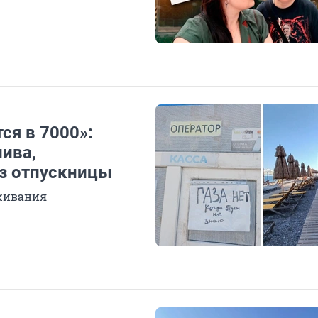
ся в 7000»:
ива,
аз отпускницы
ыживания