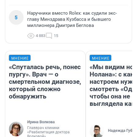
Наручники вместо Rolex: как судили экс-
5
главу Минздрава Кузбасса и бывшего
миллионера Дмитрия Беглова
4 883
15
МНЕНИЕ
МНЕНИЕ
«Спуталась речь, понес
«Мы видим нов
пургу». Врач — о
Нолана»: с как
смертельном диагнозе,
настроем нужн
который сложно
смотреть «Оди
обнаружить
чтобы она не
выглядела как
Ирина Волкова
Главврач клиники
Надежда Губар
«Реабилитация доктора
Волковой»