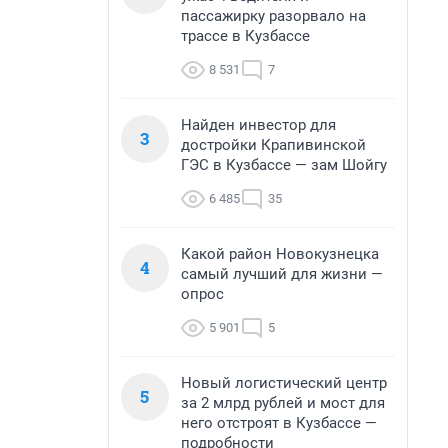
пассажирку разорвало на
трассе в Кузбассе
8 531
7
Найден инвестор для
3
достройки Крапивинской
ГЭС в Кузбассе — зам Шойгу
6 485
35
Какой район Новокузнецка
4
самый лучший для жизни —
опрос
5 901
5
Новый логистический центр
5
за 2 млрд рублей и мост для
него отстроят в Кузбассе —
подробности