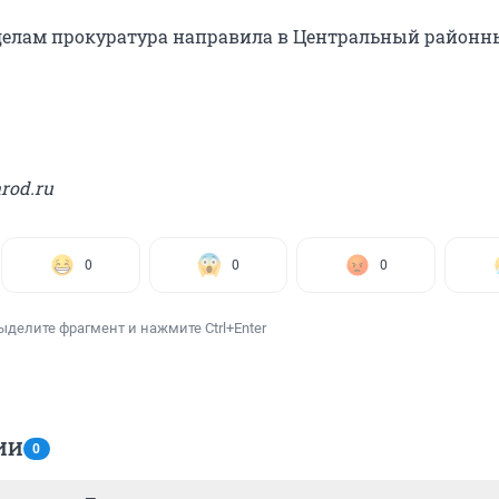
делам прокуратура направила в Центральный районн
rod.ru
0
0
0
ыделите фрагмент и нажмите Ctrl+Enter
ИИ
0