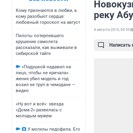
Новокуз
Кому признаются в любви, а
реку Аб
кому разобьют сердце:
любовный гороскоп на август
4 августа 2010, 09:55
Пилоты потерпевшего
крушение самолета
Написать
рассказали, как выживали в
сибирской тайге
«Подушкой надавил на
лицо, чтобы не кричала»:
жених убил модель и год
возил ее труп в чемодане —
видео
«Ну вот и всё»: звезда
«Дома-2» развелась с
молодым мужем
У могилы педофила. Его