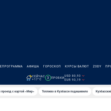
ЛЕПРОГРАММА
АФИША
ГОРОСКОП
КУРСЫ ВАЛЮТ
ZODY
ПР
USD 80,93
СЕЙЧАС
3
ПРОБКИ
+17°C
EUR 93,19
 проезд с картой «Мир»
Топливо в Кузбассе подешевело
Кузбасски