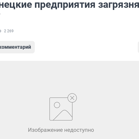
нецкие предприятия загрязн
у
2 269
 комментарий