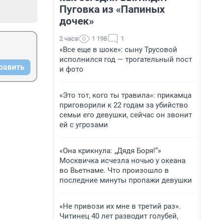
Пуговка из «Папиных
дочек»
2 часа
1 198
1
«Все еще в шоке»: сыну Трусовой
исполнился год — трогательный пост
равить
и фото
«Это тот, кого ты травила»: прикамца
приговорили к 22 годам за убийство
семьи его девушки, сейчас он звонит
ей с угрозами
«Она крикнула: „Дядя Боря!“»
Москвичка исчезла ночью у океана
во Вьетнаме. Что произошло в
последние минуты пропажи девушки
«Не привози их мне в третий раз».
Читинец 40 лет разводит голубей,