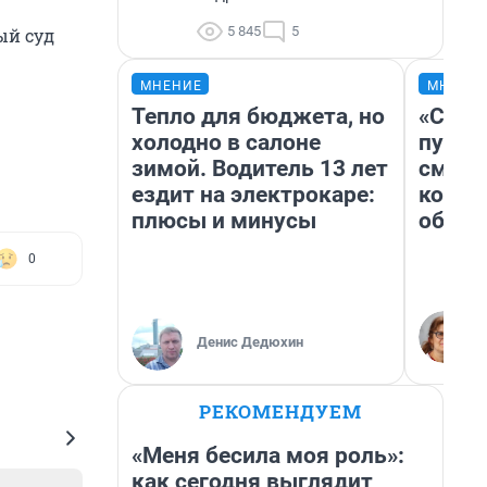
5 845
5
ый суд
МНЕНИЕ
МНЕНИ
Тепло для бюджета, но
«Спут
холодно в салоне
пургу»
зимой. Водитель 13 лет
смерт
ездит на электрокаре:
котор
плюсы и минусы
обнар
0
Денис Дедюхин
РЕКОМЕНДУЕМ
«Меня бесила моя роль»:
как сегодня выглядит