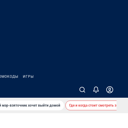
ОМОКОДЫ
ИГРЫ
й мэр-взяточник хочет выйти домой
Где и когда стоит смотреть звездоп