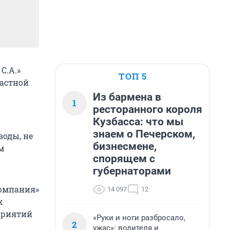
С.А.»
ТОП 5
ластной
Из бармена в
1
ресторанного короля
Кузбасса: что мы
знаем о Печерском,
воды, не
бизнесмене,
м
спорящем с
губернаторами
компания»
14 097
12
х
приятий
«Руки и ноги разбросало,
2
ужас»: водителя и