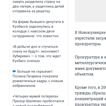
смерть разделила страну на
два лагеря, а защитника детей
отправила за решетку
На ферме бывшего депутата в
Кузбассе задохнулись в
колодце с навозом двое
В Новокузнецке 
сотрудников: что известно
перестали загр
прокуратуры.
«В добыче дно и стучаться
снизу не будут»: экономист
Зубаревич — о том, что ждет
Прокуратура в 
Кузбасс осенью
металлургическ
имея документ
Больше не скрывает:
объектом.
Полина Гагарина показала
романтичные кадры с новым
избранником
Кроме того, в 2
трижды сбрасы
«Четырех мужей потеряла»:
концентраций в
Прохор Шаляпин проболтался
прокуратура тер
о новой возлюбленной