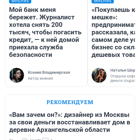
МНЕНИЕ
МНЕНИЕ
Мой банк меня
«Покупаешь ко
бережет. Журналист
мешке»:
хотела снять 200
предпринимат
тысяч, чтобы погасить
рассказала, как
кредит, — к ней домой
самом деле ус
приехала служба
бизнес со скл
безопасности
дешевых това
Наталья Шорох
Ксения Владимирская
Открыла кофейн
Автор мнения
деньги соцразв
РЕКОМЕНДУЕМ
«Вам зачем он?»: дизайнер из Москвы
за свои деньги восстанавливает дом в
деревне Архангельской области