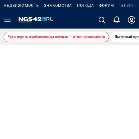
НЕДВИЖИМОСТЬ
ЗНАКОМСТВА
ПОГОДА
ФОРУМ
ТЕЛЕПРО
Чего ждать кузбассовцам осенью — ответ экономиста
Льготный про