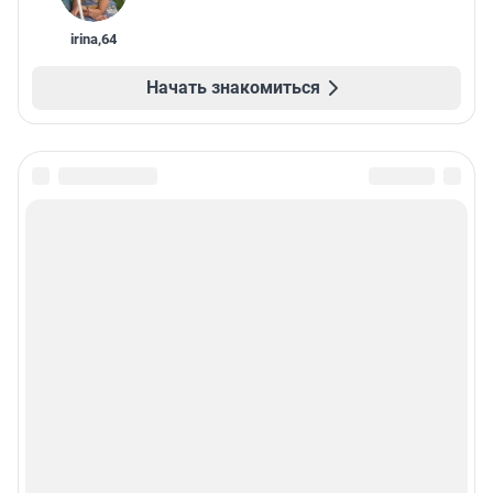
irina
,
64
Начать знакомиться