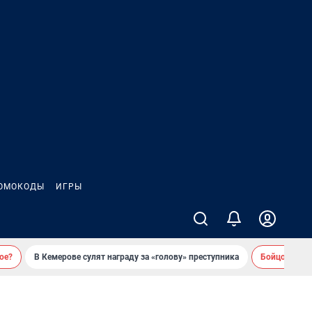
ОМОКОДЫ
ИГРЫ
ое?
В Кемерове сулят награду за «голову» преступника
Бойцовский 