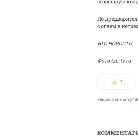
сгоревшую квар
По предварител
с огнем в нетре
НГС.НОВОСТИ
Фото tsn-tv.ru
0
Увидели опечатку? В
КОММЕНТАР