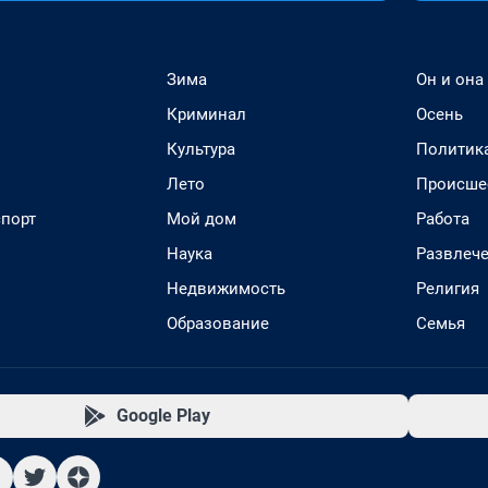
Зима
Он и она
Криминал
Осень
Культура
Политик
Лето
Происше
спорт
Мой дом
Работа
Наука
Развлеч
Недвижимость
Религия
Образование
Семья
Google Play