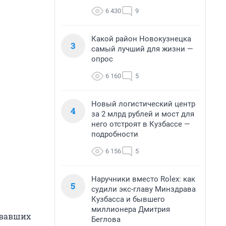
6 430
9
Какой район Новокузнецка
3
самый лучший для жизни —
опрос
6 160
5
Новый логистический центр
4
за 2 млрд рублей и мост для
него отстроят в Кузбассе —
подробности
6 156
5
Наручники вместо Rolex: как
5
судили экс-главу Минздрава
Кузбасса и бывшего
миллионера Дмитрия
овавших
Беглова