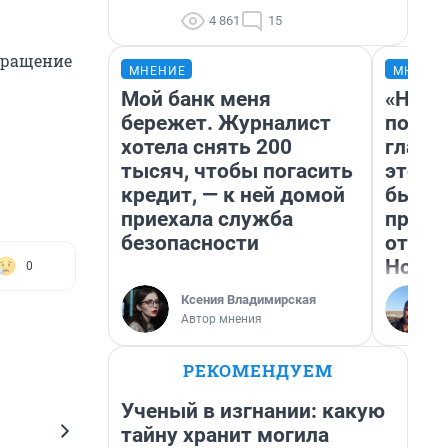
4 861
15
бращение
МНЕНИЕ
МНЕНИ
Мой банк меня
«Нико
бережет. Журналист
побед
хотела снять 200
главн
тысяч, чтобы погасить
этого
кредит, — к ней домой
бьет 
приехала служба
прока
безопасности
отзыв
Нолан
0
Ксения Владимирская
Автор мнения
РЕКОМЕНДУЕМ
Ученый в изгнании: какую
тайну хранит могила