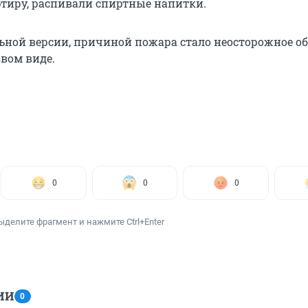
тиру, распивали спиртные напитки.
ьной версии, причиной пожара стало неосторожное о
звом виде.
0
0
0
ыделите фрагмент и нажмите Ctrl+Enter
ИИ
0