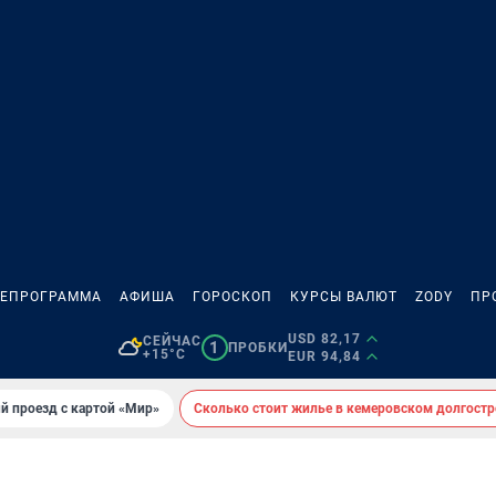
ЛЕПРОГРАММА
АФИША
ГОРОСКОП
КУРСЫ ВАЛЮТ
ZODY
ПР
USD 82,17
СЕЙЧАС
1
ПРОБКИ
+15°C
EUR 94,84
й проезд с картой «Мир»
Сколько стоит жилье в кемеровском долгостр