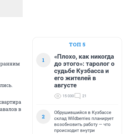
ТОП 5
«Плохо, как никогда
1
до этого»: таролог о
, ранним
судьбе Кузбасса и
его жителей в
августе
лись.
15 030
21
 квартира
завалов в
Обрушившийся в Кузбассе
2
склад Wildberries планирует
возобновить работу — что
происходит внутри