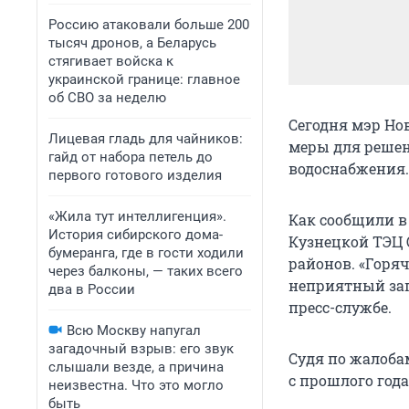
Россию атаковали больше 200
тысяч дронов, а Беларусь
стягивает войска к
украинской границе: главное
об СВО за неделю
Сегодня мэр Но
Лицевая гладь для чайников:
меры для решен
гайд от набора петель до
водоснабжения.
первого готового изделия
«Жила тут интеллигенция».
Как сообщили в 
История сибирского дома-
Кузнецкой ТЭЦ 
бумеранга, где в гости ходили
районов. «Горя
через балконы, — таких всего
неприятный запа
два в России
пресс-службе.
Всю Москву напугал
загадочный взрыв: его звук
Судя по жалоба
слышали везде, а причина
с прошлого года
неизвестна. Что это могло
быть