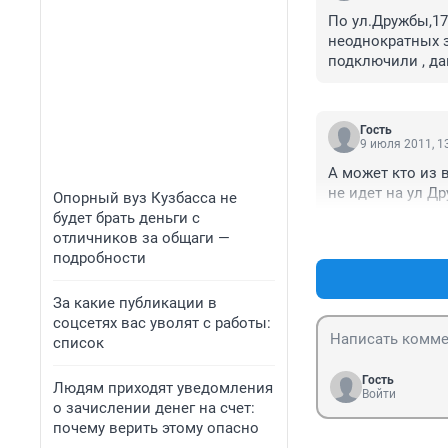
По ул.Дружбы,17
неоднократных зв
подключили , да
Гость
9 июля 2011, 1
А может кто из в
не идет на ул Д
Опорный вуз Кузбасса не
будет брать деньги с
отличников за общаги —
подробности
За какие публикации в
соцсетях вас уволят с работы:
список
Гость
Людям приходят уведомления
Войти
о зачислении денег на счет:
почему верить этому опасно