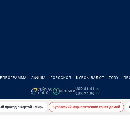
ЛЕПРОГРАММА
АФИША
ГОРОСКОП
КУРСЫ ВАЛЮТ
ZODY
ПР
USD 81,41
СЕЙЧАС
3
ПРОБКИ
+16°C
EUR 94,06
ый проезд с картой «Мир»
Кузбасский мэр-взяточник хочет домой