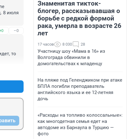
Знаменитая тикток-
  
блогер, рассказывавшая о
. 8 июля 
борьбе с редкой формой
рака, умерла в возрасте 26
+0
–0
лет
17 часов
8 030
28
Участницу шоу «Мама в 16» из
ет, то 
Волгограда обвинили в
домогательствах к младенцу
+0
–0
На пляже под Геленджиком при атаке
БПЛА погибли преподаватель
английского языка и ее 12-летняя
дочь
«Расходы на топливо колоссальные»:
равить
как многодетная семья едет на
автодоме из Барнаула в Турцию —
фото