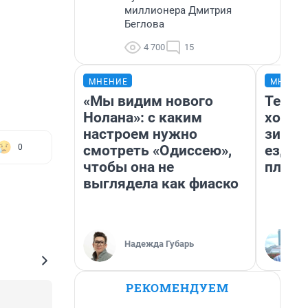
миллионера Дмитрия
Беглова
4 700
15
МНЕНИЕ
МНЕНИ
«Мы видим нового
Тепло
Нолана»: с каким
холод
настроем нужно
зимой
смотреть «Одиссею»,
ездит
0
чтобы она не
плюсы
выглядела как фиаско
Надежда Губарь
РЕКОМЕНДУЕМ