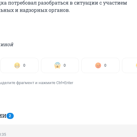
ка потребовал разобраться в ситуации с участием
ьных и надзорных органов.
чиной
0
0
0
ыделите фрагмент и нажмите Ctrl+Enter
ИИ
2
3:35