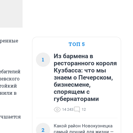
тренные
ТОП 5
Из бармена в
1
ресторанного короля
Кузбасса: что мы
ебителей
знаем о Печерском,
шевского
бизнесмене,
стойкий
спорящем с
снили в
губернаторами
14 243
12
учшается
Какой район Новокузнецка
2
самый лучший для жизни —