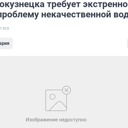
окузнецка требует экстренно
проблему некачественной во
1 913
ария