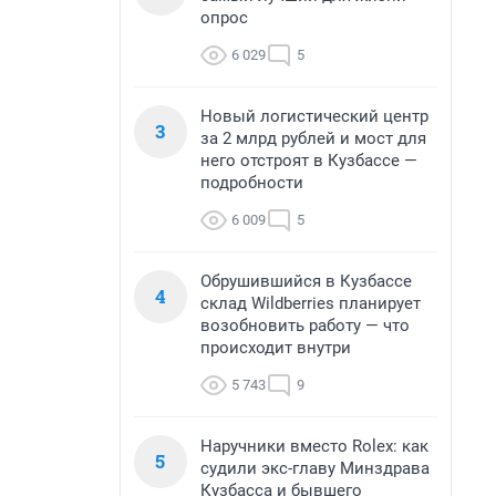
опрос
6 029
5
Новый логистический центр
3
за 2 млрд рублей и мост для
него отстроят в Кузбассе —
подробности
6 009
5
Обрушившийся в Кузбассе
4
склад Wildberries планирует
возобновить работу — что
происходит внутри
5 743
9
Наручники вместо Rolex: как
5
судили экс-главу Минздрава
Кузбасса и бывшего