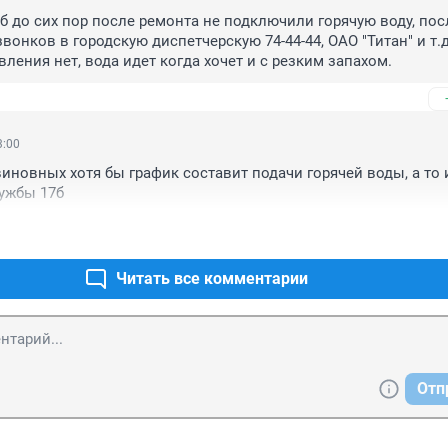
б до сих пор после ремонта не подключили горячую воду, после
онков в городскую диспетчерскую 74-44-44, ОАО "Титан" и т.д
вления нет, вода идет когда хочет и с резким запахом.
3:00
иновных хотя бы график составит подачи горячей воды, а то ид
ружбы 17б
Читать все комментарии
Отп