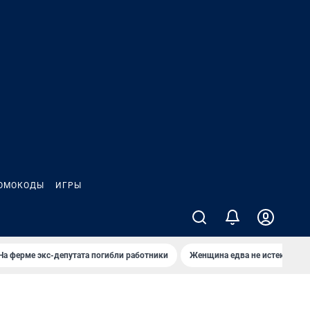
ОМОКОДЫ
ИГРЫ
На ферме экс-депутата погибли работники
Женщина едва не истекла кро