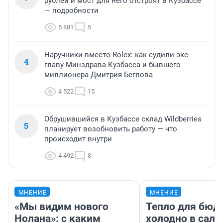
рублей и мост для него отстроят в Кузбассе
— подробности
5 881
5
Наручники вместо Rolex: как судили экс-
4
главу Минздрава Кузбасса и бывшего
миллионера Дмитрия Беглова
4 522
15
Обрушившийся в Кузбассе склад Wildberries
5
планирует возобновить работу — что
происходит внутри
4 492
8
МНЕНИЕ
МНЕНИЕ
«Мы видим нового
Тепло для бюд
Нолана»: с каким
холодно в сало