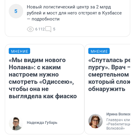
Новый логистический центр за 2 млрд
5
рублей и мост для него отстроят в Кузбассе
— подробности
6 112
5
МНЕНИЕ
МНЕНИЕ
«Мы видим нового
«Спуталась реч
Нолана»: с каким
пургу». Врач — 
настроем нужно
смертельном д
смотреть «Одиссею»,
который слож
чтобы она не
обнаружить
выглядела как фиаско
Ирина Волкова
Главврач клини
Надежда Губарь
«Реабилитация 
Волковой»