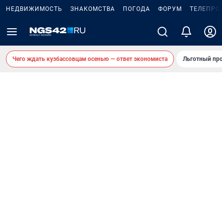
НЕДВИЖИМОСТЬ
ЗНАКОМСТВА
ПОГОДА
ФОРУМ
ТЕЛЕПРО
Чего ждать кузбассовцам осенью — ответ экономиста
Льготный про