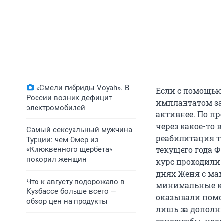
«Смели гибриды Voyah». В
Если с помощью
России возник дефицит
имплантатом за
электромобилей
активнее. По п
через какое-то 
Самый сексуальный мужчина
реабилитация т
Турции: чем Омер из
текущего года 
«Клюквенного щербета»
покорил женщин
курс проходили 
днях Женя с ма
Что к августу подорожало в
минимальные ку
Кузбассе больше всего —
оказывали помо
обзор цен на продукты
лишь за дополни
соцслужбы, недо