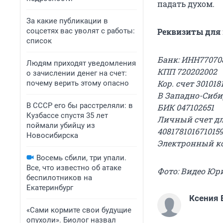
падать духом.
За какие публикации в
соцсетях вас уволят с работы:
Реквизиты для 
список
Банк: ИНН77070
Людям приходят уведомления
КПП 720202002
о зачислении денег на счет:
Кор. счет 30101
почему верить этому опасно
В Западно-Сиби
В СССР его бы расстреляли: в
БИК 047102651
Кузбассе спустя 35 лет
Личный счет дл
поймали убийцу из
40817810167101
Новосибирска
Электронный ко
Восемь сбили, три упали.
Все, что известно об атаке
Фото: Видео Ю
беспилотников на
Екатеринбург
Ксения 
«Сами кормите свои будущие
опухоли». Биолог назвал