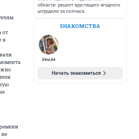
области: рецепт хрустящего ягодного
штруделя за полчаса
телям
ЗНАКОМСТВА
 от
 в
овали
irina
,
64
 момента
ожно
Начать знакомиться
тели
ьную
не
времени
 не