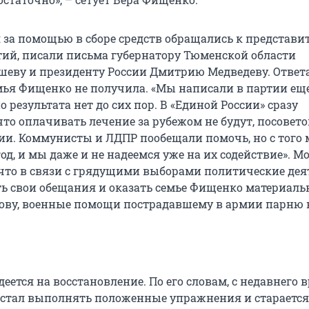
 за помощью в сборе средств обращались к представи
ий, писали письма губернатору Тюменской области
еву и президенту России Дмитрию Медведеву. Ответа
ья Фищенко не получила. «Мы написали в партии еще
о результата нет до сих пор. В «Единой России» сразу
что оплачивать лечение за рубежом не будут, посовет
сии. Коммунисты и ЛДПР пообещали помочь, но с того
д, и мы даже и не надеемся уже на их содействие». М
что в связи с грядущими выборами политические дея
ь свои обещания и оказать семье Фищенко материал
лову, военные помощи пострадавшему в армии парню 
еется на восстановление. По его словам, с недавнего 
о стал выполнять положенные упражнения и старается