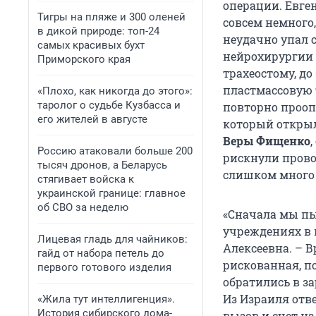
операции. Евге
Тигры на пляже и 300 оленей
совсем немного
в дикой природе: топ-24
неудачно упал 
самых красивых бухт
нейрохирургии 
Приморского края
трахеостому, д
пластмассовую 
«Плохо, как никогда до этого»:
таролог о судьбе Кузбасса и
повторно прооп
его жителей в августе
который открыл
Веры Фищенко
Россию атаковали больше 200
рискнули прово
тысяч дронов, а Беларусь
слишком много
стягивает войска к
украинской границе: главное
об СВО за неделю
«Сначала мы пы
учреждениях в 
Лицевая гладь для чайников:
Алексеевна. – 
гайд от набора петель до
рискованная, п
первого готового изделия
обратились в з
Из Израиля отв
«Жила тут интеллигенция».
История сибирского дома-
вызов и счет на