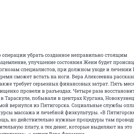
 операции убрать созданное неправильно стоящим
щемление, улучшение состояния Жени будет происхо
рогнозам специалистов, при должном уходе и лечении
время сможет встать на ноги. Вера Алексеевна рассказа
акже требует серьезных финансовых затрат. Пять мес
Фищенко провели в разъездах. Четыре раза восстанов
в Тараскуле, побывали в центрах Кургана, Новокузнец
мой вернулся из Пятигорска. Социальные службы оп
рсы массажа и лечебной физкультуры. «В Пятигорск
щь, но действительно нужные процедуры там прово
тельную плату, а тех денег, которые выделяют на это
статочно», – сетует Вера Фищенко.