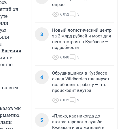
ось
опрос
нятий он
6 052
5
уте
лили
ную
Новый логистический центр
3
за 2 млрд рублей и мост для
были
него отстроят в Кузбассе —
,
подробности
 Евгения
чи не
6 040
5
рошло
Обрушившийся в Кузбассе
4
склад Wildberries планирует
возобновить работу — что
 во всех
происходит внутри
а
6 012
9
тказов мы
ерманию.
«Плохо, как никогда до
5
слали
этого»: таролог о судьбе
Кузбасса и его жителей в
ва, мы