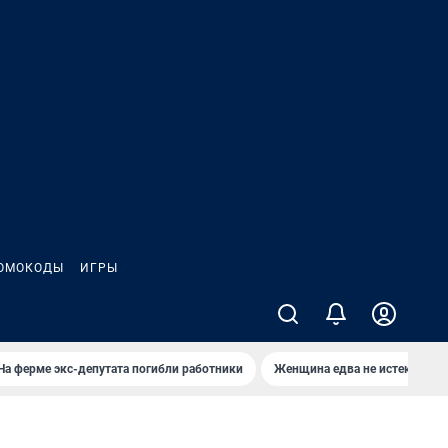
ОМОКОДЫ
ИГРЫ
На ферме экс-депутата погибли работники
Женщина едва не истекла кро