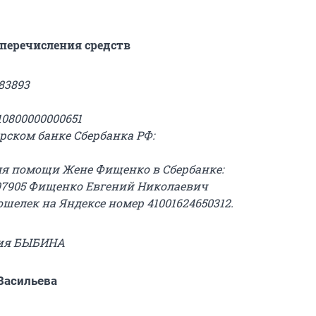
перечисления средств
83893
810800000000651
рском банке Сбербанка РФ:
я помощи Жене Фищенко в Сбербанке:
597905 Фищенко Евгений Николаевич
шелек на Яндексе номер 41001624650312.
рия БЫБИНА
Васильева