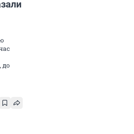
азали
ую
час
 до