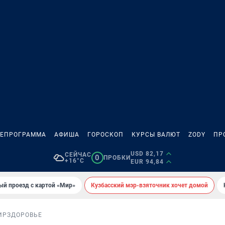
ЛЕПРОГРАММА
АФИША
ГОРОСКОП
КУРСЫ ВАЛЮТ
ZODY
ПР
USD 82,17
СЕЙЧАС
0
ПРОБКИ
+16°C
EUR 94,84
ый проезд с картой «Мир»
Кузбасский мэр-взяточник хочет домой
ИР
ЗДОРОВЬЕ