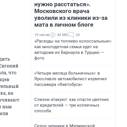
нужно расстаться».
Московского врача
уволили из клиники из-за
мата в личном блоге
19 часов
44 580
24
«Расходы на топливо колоссальные»:
как многодетная семья едет на
автодоме из Барнаула в Турцию —
фото
дить
 Евгений
ла, что
«Четыре месяца больничных»: в
Ярославле автомобилист изувечил
яцев
пассажира «Яавтобуса»
ительный
ка, на
лачивают
Слизни атакуют: как спасти цветник
от вредителей — три копеечных
е нам
способа
дили
Сезон черники в Мурманской