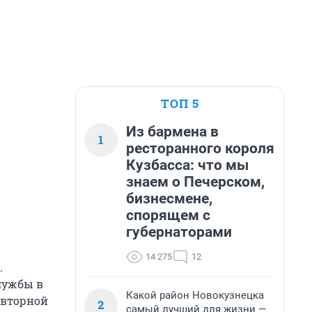
ТОП 5
Из бармена в
1
ресторанного короля
Кузбасса: что мы
знаем о Печерском,
бизнесмене,
спорящем с
губернаторами
14 275
12
.
лужбы в
Какой район Новокузнецка
овторной
2
самый лучший для жизни —