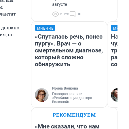
августе
м
плантат
5 125
10
 должно.
МНЕНИЕ
МНЕНИ
ия, но
«Спуталась речь, понес
Насле
пургу». Врач — о
чудом
смертельном диагнозе,
транс
который сложно
разне
обнаружить
совет
Ирина Волкова
Главврач клиники
«Реабилитация доктора
Волковой»
РЕКОМЕНДУЕМ
«Мне сказали, что нам