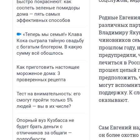
Быстро покраснеют: как
соспеть зеленые помидоры
дома — пять самых
Родные Евгения
эффективных способов
различных парт
Владимиру Якуш
«Теперь мы семья!» Клава
чиновников сем
Кока сыграла тайную свадьбу
с богатым блогером. В какую
прошлом году, н
сумму всё обошлось
предупредили, 
лечиться в Рос
Как приготовить настоящее
прошел целый го
мороженое дома: 3
предположить, 
проверенных рецепта
могут вспомнит
поддержку. К с
Тест на внимательность: его
оказывают.
смогут пройти только 5%
людей — вы в их числе?
Опорный вуз Кузбасса не
будет брать деньги с
Сам Евгений над
отличников за общаги —
он более охотн
подробности