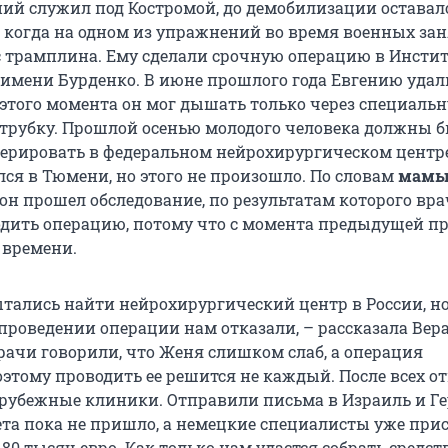
ний служил под Костромой, до демобилизации оставал
, когда на одном из упражнений во время военных за
с трамплина. Ему сделали срочную операцию в Инстит
имени Бурденко. В июне прошлого года Евгению уда
о этого момента он мог дышать только через специаль
трубку. Прошлой осенью молодого человека должны 
ерировать в федеральном нейрохирургическом центре
ся в Тюмени, но этого не произошло. По словам
мамы
, он прошел обследование, по результатам которого вра
дить операцию, потому что с момента предыдущей п
 времени.
тались найти нейрохирургический центр в России, но
проведении операции нам отказали, – рассказала Вер
Врачи говорили, что Женя слишком слаб, а операция
оэтому проводить ее решится не каждый. После всех о
арубежные клиники. Отправили письма в Израиль и Г
ета пока не пришло, а немецкие специалисты уже при
 80 тысяч евро. Как только нам удастся собрать средст