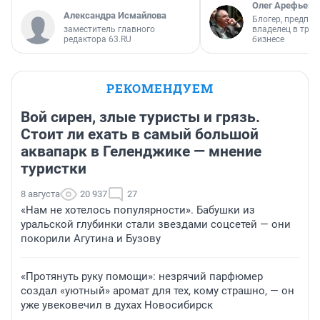
Олег Арефьев
Александра Исмайлова
Блогер, предпри
заместитель главного
владелец в тра
редактора 63.RU
бизнесе
РЕКОМЕНДУЕМ
Вой сирен, злые туристы и грязь.
Стоит ли ехать в самый большой
аквапарк в Геленджике — мнение
туристки
8 августа
20 937
27
«Нам не хотелось популярности». Бабушки из
уральской глубинки стали звездами соцсетей — они
покорили Агутина и Бузову
«Протянуть руку помощи»: незрячий парфюмер
создал «уютный» аромат для тех, кому страшно, — он
уже увековечил в духах Новосибирск