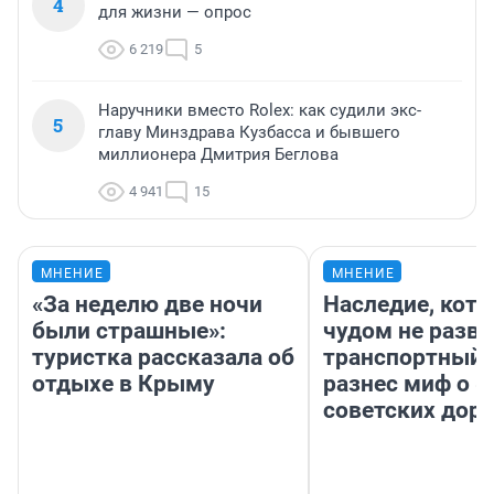
4
для жизни — опрос
6 219
5
Наручники вместо Rolex: как судили экс-
5
главу Минздрава Кузбасса и бывшего
миллионера Дмитрия Беглова
4 941
15
МНЕНИЕ
МНЕНИЕ
«За неделю две ночи
Наследие, кото
были страшные»:
чудом не разва
туристка рассказала об
транспортный 
отдыхе в Крыму
разнес миф о 
советских доро