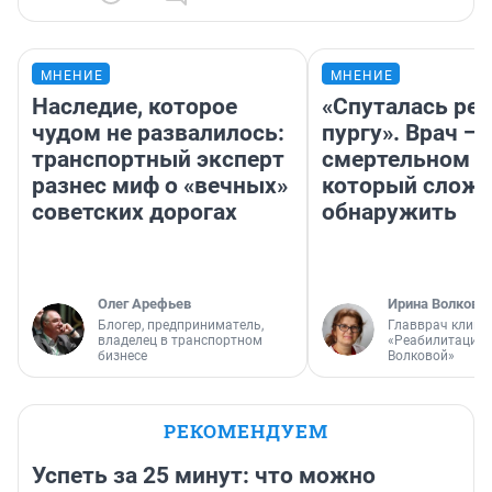
МНЕНИЕ
МНЕНИЕ
Наследие, которое
«Спуталась реч
чудом не развалилось:
пургу». Врач — 
транспортный эксперт
смертельном д
разнес миф о «вечных»
который слож
советских дорогах
обнаружить
Олег Арефьев
Ирина Волкова
Блогер, предприниматель,
Главврач клини
владелец в транспортном
«Реабилитация 
бизнесе
Волковой»
РЕКОМЕНДУЕМ
Успеть за 25 минут: что можно