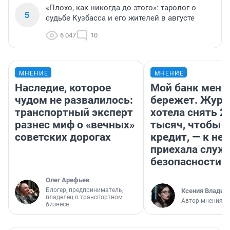
«Плохо, как никогда до этого»: таролог о
5
судьбе Кузбасса и его жителей в августе
6 047
10
МНЕНИЕ
МНЕНИЕ
Наследие, которое
Мой банк меня
чудом не развалилось:
бережет. Журн
транспортный эксперт
хотела снять 2
разнес миф о «вечных»
тысяч, чтобы п
советских дорогах
кредит, — к не
приехала служ
безопасности
Олег Арефьев
Блогер, предприниматель,
Ксения Владим
владелец в транспортном
Автор мнения
бизнесе