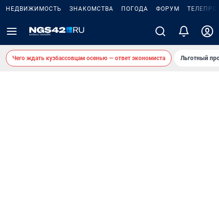
НЕДВИЖИМОСТЬ
ЗНАКОМСТВА
ПОГОДА
ФОРУМ
ТЕЛЕПРО
Чего ждать кузбассовцам осенью — ответ экономиста
Льготный про