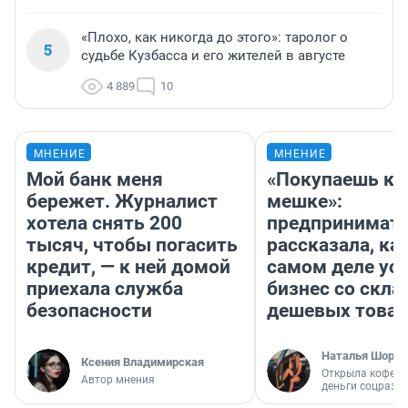
«Плохо, как никогда до этого»: таролог о
5
судьбе Кузбасса и его жителей в августе
4 889
10
МНЕНИЕ
МНЕНИЕ
Мой банк меня
«Покупаешь ко
бережет. Журналист
мешке»:
хотела снять 200
предпринимат
тысяч, чтобы погасить
рассказала, как
кредит, — к ней домой
самом деле ус
приехала служба
бизнес со скл
безопасности
дешевых това
Наталья Шорох
Ксения Владимирская
Открыла кофейн
Автор мнения
деньги соцразв