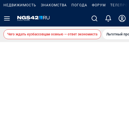
НЕДВИЖИМОСТЬ
ЗНАКОМСТВА
ПОГОДА
ФОРУМ
ТЕЛЕПРО
Чего ждать кузбассовцам осенью — ответ экономиста
Льготный про