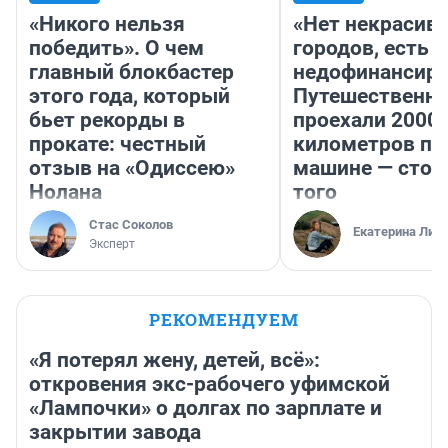
«Никого нельзя
«Нет некрасив
победить». О чем
городов, есть
главный блокбастер
недофинансиро
этого года, который
Путешественн
бьет рекорды в
проехали 2000
прокате: честный
километров по 
отзыв на «Одиссею»
машине — стои
Нолана
того
Стас Соколов
Екатерина Лит
Эксперт
РЕКОМЕНДУЕМ
«Я потерял жену, детей, всё»:
откровения экс-рабочего уфимской
«Лампочки» о долгах по зарплате и
закрытии завода