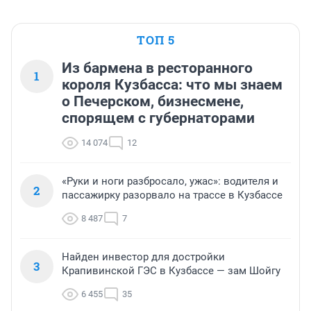
ТОП 5
Из бармена в ресторанного
1
короля Кузбасса: что мы знаем
о Печерском, бизнесмене,
спорящем с губернаторами
14 074
12
«Руки и ноги разбросало, ужас»: водителя и
2
пассажирку разорвало на трассе в Кузбассе
8 487
7
Найден инвестор для достройки
3
Крапивинской ГЭС в Кузбассе — зам Шойгу
6 455
35