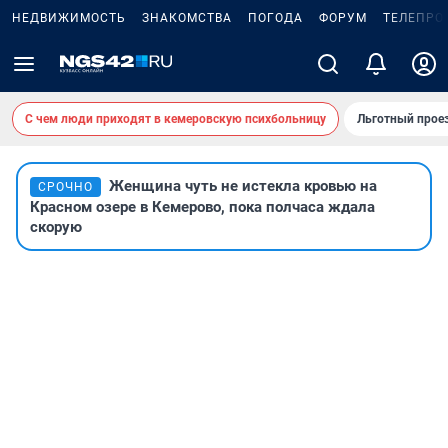
НЕДВИЖИМОСТЬ
ЗНАКОМСТВА
ПОГОДА
ФОРУМ
ТЕЛЕПРО
С чем люди приходят в кемеровскую психбольницу
Льготный проез
Женщина чуть не истекла кровью на
СРОЧНО
Красном озере в Кемерово, пока полчаса ждала
скорую