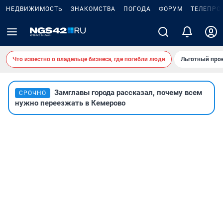
НЕДВИЖИМОСТЬ
ЗНАКОМСТВА
ПОГОДА
ФОРУМ
ТЕЛЕПРО
Что известно о владельце бизнеса, где погибли люди
Льготный прое
Замглавы города рассказал, почему всем
СРОЧНО
нужно переезжать в Кемерово