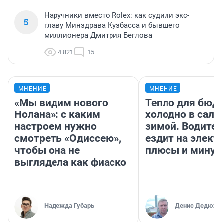
Наручники вместо Rolex: как судили экс-
5
главу Минздрава Кузбасса и бывшего
миллионера Дмитрия Беглова
4 821
15
МНЕНИЕ
МНЕНИЕ
«Мы видим нового
Тепло для бюд
Нолана»: с каким
холодно в сало
настроем нужно
зимой. Водител
смотреть «Одиссею»,
ездит на элект
чтобы она не
плюсы и мину
выглядела как фиаско
Надежда Губарь
Денис Дедюхи