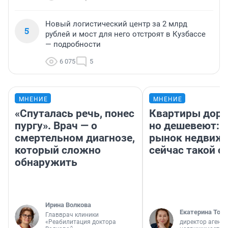
Новый логистический центр за 2 млрд
5
рублей и мост для него отстроят в Кузбассе
— подробности
6 075
5
МНЕНИЕ
МНЕНИЕ
«Спуталась речь, понес
Квартиры дор
пургу». Врач — о
но дешевеют: 
смертельном диагнозе,
рынок недвиж
который сложно
сейчас такой 
обнаружить
Ирина Волкова
Екатерина Торо
Главврач клиники
«Реабилитация доктора
директор агентс