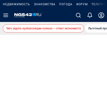
НЕДВИЖИМОСТЬ
ЗНАКОМСТВА
ПОГОДА
ФОРУМ
ТЕЛЕПРО
Чего ждать кузбассовцам осенью — ответ экономиста
Льготный про