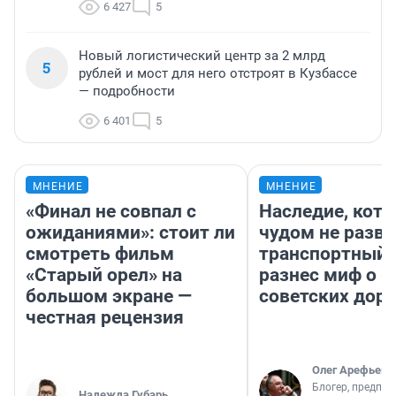
6 427
5
Новый логистический центр за 2 млрд
5
рублей и мост для него отстроят в Кузбассе
— подробности
6 401
5
МНЕНИЕ
МНЕНИЕ
«Финал не совпал с
Наследие, кото
ожиданиями»: стоит ли
чудом не разва
смотреть фильм
транспортный 
«Старый орел» на
разнес миф о 
большом экране —
советских доро
честная рецензия
Олег Арефьев
Блогер, предпри
Надежда Губарь