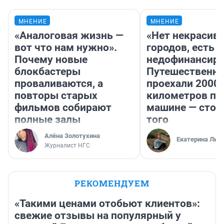
МНЕНИЕ
МНЕНИЕ
«Аналоговая жизнь —
«Нет некрасив
вот что нам нужно».
городов, есть
Почему новые
недофинансиро
блокбастеры
Путешественн
проваливаются, а
проехали 2000
повторы старых
километров по 
фильмов собирают
машине — стои
полные залы
того
Алёна Золотухина
Екатерина Лит
Журналист НГС
РЕКОМЕНДУЕМ
«Такими ценами отобьют клиентов»:
свежие отзывы на популярный у