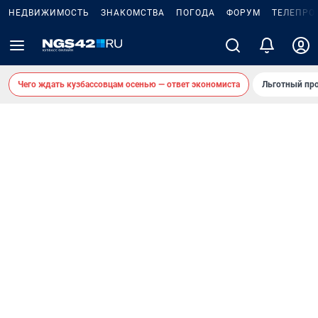
НЕДВИЖИМОСТЬ
ЗНАКОМСТВА
ПОГОДА
ФОРУМ
ТЕЛЕПРО
Чего ждать кузбассовцам осенью — ответ экономиста
Льготный про