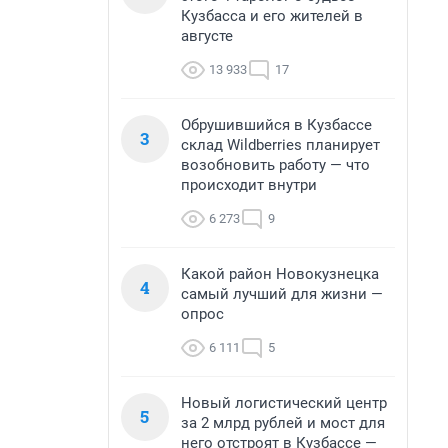
Кузбасса и его жителей в
августе
13 933
17
Обрушившийся в Кузбассе
3
склад Wildberries планирует
возобновить работу — что
происходит внутри
6 273
9
Какой район Новокузнецка
4
самый лучший для жизни —
опрос
6 111
5
Новый логистический центр
5
за 2 млрд рублей и мост для
него отстроят в Кузбассе —