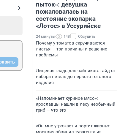
пыток»: девушка
пожаловалась на
состояние экопарка
«Лотос» в Уссурийске
24 минуты
148
Обсудить
Почему у томатов скручиваются
листья — три причины и решение
проблемы
равить
Лицевая гладь для чайников: гайд от
набора петель до первого готового
изделия
«Напоминает куриное мясо»:
ярославцы нашли в лесу необычный
гриб — что это
«Он мне угрожает и портит жизнь»:
москвич обвинил турагента из