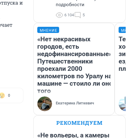
отпуска и
подробности
6 104
5
в
ечает
МНЕНИЕ
МНЕНИ
«Нет некрасивых
Тепло
городов, есть
холод
недофинансированные».
зимой
Путешественники
ездит
проехали 2000
плюсы
километров по Уралу на
машине — стоило ли оно
того
0
Екатерина Литкевич
РЕКОМЕНДУЕМ
«Не вольеры, а камеры