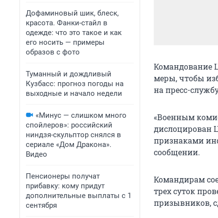
Дофаминовый шик, блеск,
красота. Фанки-стайл в
одежде: что это такое и как
его носить — примеры
образов с фото
Командование 
Туманный и дождливый
меры, чтобы из
Кузбасс: прогноз погоды на
на пресс-службу
выходные и начало недели
«Минус — слишком много
«Военным комис
спойлеров»: российский
дислоцирован Ц
ниндзя-скульптор снялся в
признаками инф
сериале «Дом Дракона».
сообщении.
Видео
Пенсионеры получат
Командирам сое
прибавку: кому придут
трех суток про
дополнительные выплаты с 1
призывников, с
сентября