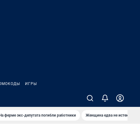
ОМОКОДЫ
ИГРЫ
На ферме экс-депутата погибли работники
Женщина едва не истекла кро