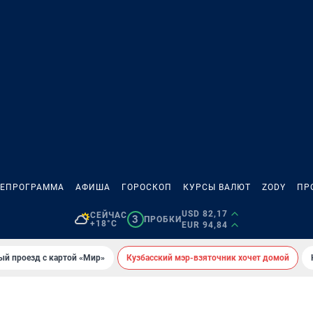
ЛЕПРОГРАММА
АФИША
ГОРОСКОП
КУРСЫ ВАЛЮТ
ZODY
ПР
USD 82,17
СЕЙЧАС
3
ПРОБКИ
+18°C
EUR 94,84
ый проезд с картой «Мир»
Кузбасский мэр-взяточник хочет домой