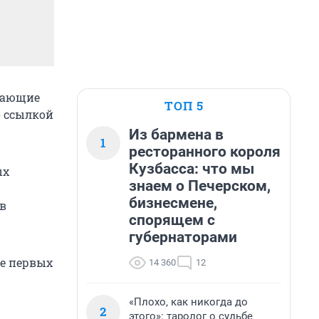
дающие
ТОП 5
 ссылкой
Из бармена в
1
ресторанного короля
Кузбасса: что мы
ых
знаем о Печерском,
бизнесмене,
в
спорящем с
губернаторами
ие первых
14 360
12
«Плохо, как никогда до
2
этого»: таролог о судьбе