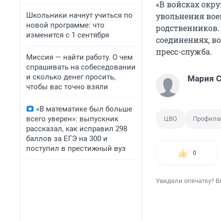
«В войсках окр
Школьники начнут учиться по
увольнения во
новой программе: что
родственников.
изменится с 1 сентября
соединениях, во
пресс-служба.
Миссия — найти работу. О чем
спрашивать на собеседовании
и сколько денег просить,
Мария С
чтобы вас точно взяли
«В математике был больше
всего уверен»: выпускник
ЦВО
Профилак
рассказал, как исправил 298
баллов за ЕГЭ на 300 и
поступил в престижный вуз
0
Увидели опечатку? В