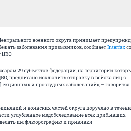
Центрального военного округа принимает предупреж
бежать заболевания призывников, сообщает
Interfax
со
 ЦВО.
сарам 29 субъектов федерации, на территории котор
ВО, предписано исключить отправку в войска лиц с
екционных и простудных заболеваний», – говорится 
динений и воинских частей округа поручено в течен
вести углубленное медобследование всех прибывших
делать им флюорографию и прививки.