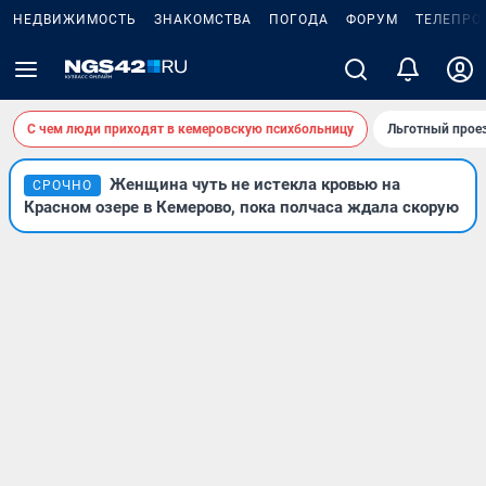
НЕДВИЖИМОСТЬ
ЗНАКОМСТВА
ПОГОДА
ФОРУМ
ТЕЛЕПРО
С чем люди приходят в кемеровскую психбольницу
Льготный проез
Женщина чуть не истекла кровью на
СРОЧНО
Красном озере в Кемерово, пока полчаса ждала скорую