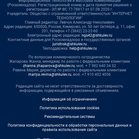
информационных технологий и массовых коммуникаций
(Роскомнадзор). Регистрационный номер и дата принятия решения о
регистрации - ЭЛ № ФС 77-78817 от 07.08.2020 г.
Учредитель: Общество с ограниченной ответственностью "ИНТЕРНЕТ
ТЕХНОЛОГИИ"
Главный редактор: Левчук Александр Николаевич
Адрес редакции: 650000, Россия, Кемерово, ул. 50 лет Октября, д. 11, офис
201, телефон +7 (3842) 23-22-60
Электронный адрес редакции:
ngs42@shkulev.ru
Контактные данные для Роскомнадзора и государственных органов:
juristnsk@shkulev.ru
Техподдержка:
help@shkulev.ru
По вопросам коммерческого сотрудничества:
Жапарова Жанна, менеджер по работе с федеральными клиентами
zhanna.zhaparova@shkulev.ru
, моб. + 7 982 640 34 32
Ревина Мария, директор по работе с федеральными клиентами
mariya.revina@shkulev.ru
, моб. +7 910 402 4056
Редакция сайта не несет ответственности за достоверность
информации, содержащейся в рекламных объявлениях.
Информация об ограничениях
Политика использования cookies
Рекомендательные системы
Политика конфиденциальности и обработки персональных данных и
правила использования сайта