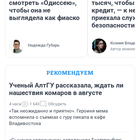
смотреть «Одиссею»,
тысяч, чтобы п
чтобы она не
кредит, — к не
выглядела как фиаско
приехала служ
безопасности
Ксения Владим
Надежда Губарь
Автор мнения
РЕКОМЕНДУЕМ
Ученый АлтГУ рассказала, ждать ли
нашествия комаров в августе
4 часа
1 643
Обсудить
«Так неожиданно и приятно». Героиня мема
вспомнила о съемках с гуру пикапа в кафе
Владивостока
«Сыночки-корзиночки» заполонили Екатеринбург: