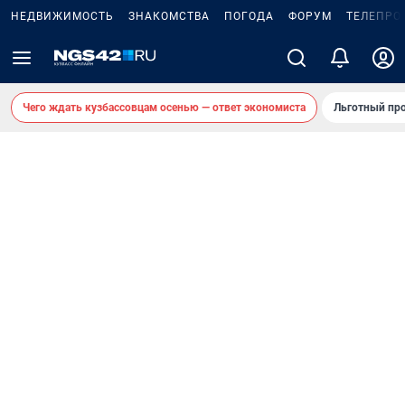
НЕДВИЖИМОСТЬ
ЗНАКОМСТВА
ПОГОДА
ФОРУМ
ТЕЛЕПРО
Чего ждать кузбассовцам осенью — ответ экономиста
Льготный про