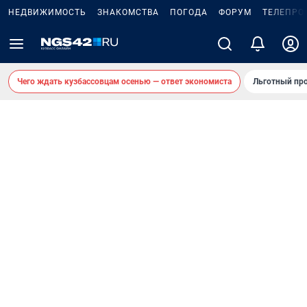
НЕДВИЖИМОСТЬ
ЗНАКОМСТВА
ПОГОДА
ФОРУМ
ТЕЛЕПРО
Чего ждать кузбассовцам осенью — ответ экономиста
Льготный про