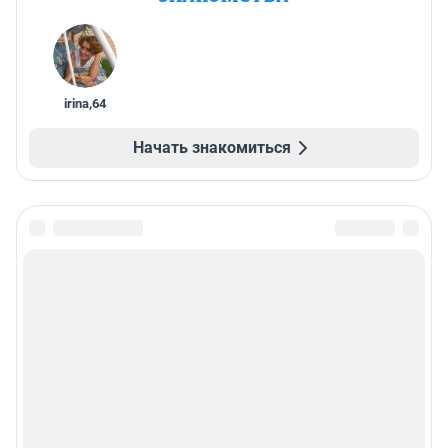
irina
,
64
Начать знакомиться