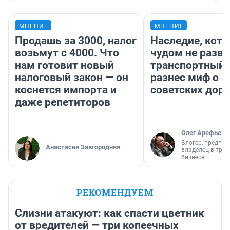
МНЕНИЕ
МНЕНИЕ
Продашь за 3000, налог
Наследие, кото
возьмут с 4000. Что
чудом не разва
нам готовит новый
транспортный 
налоговый закон — он
разнес миф о 
коснется импорта и
советских доро
даже репетиторов
Олег Арефьев
Блогер, предпри
Анастасия Завгородняя
владелец в тра
бизнесе
РЕКОМЕНДУЕМ
Слизни атакуют: как спасти цветник
от вредителей — три копеечных