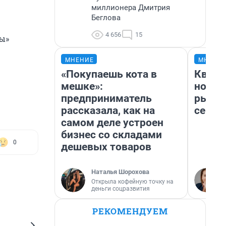
миллионера Дмитрия
Беглова
4 656
15
ы»
МНЕНИЕ
МНЕНИ
«Покупаешь кота в
Кварт
мешке»:
но де
предприниматель
рынок
рассказала, как на
сейча
самом деле устроен
бизнес со складами
0
дешевых товаров
Наталья Шорохова
Открыла кофейную точку на
деньги соцразвития
РЕКОМЕНДУЕМ