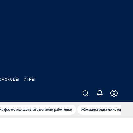
ОМОКОДЫ
ИГРЫ
На ферме экс-депутата погибли работники
Женщина едва не истекла кро