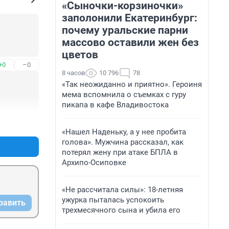
«Сыночки-корзиночки»
заполонили Екатеринбург:
почему уральские парни
массово оставили жен без
цветов
+0
–0
8 часов
10 796
78
«Так неожиданно и приятно». Героиня
мема вспомнила о съемках с гуру
пикапа в кафе Владивостока
+1
–0
«Нашел Наденьку, а у нее пробита
голова». Мужчина рассказал, как
потерял жену при атаке БПЛА в
Архипо-Осиповке
«Не рассчитала силы»: 18-летняя
ужурка пыталась успокоить
равить
трехмесячного сына и убила его