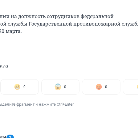
ении на должность сотрудников федеральной
ой службы Государственной противопожарной служб
20 марта.
v.ru
0
0
0
ыделите фрагмент и нажмите Ctrl+Enter
ИИ
2