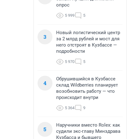
опрос
5 999
5
Новый логистический центр
3
за 2 млрд рублей и мост для
него отстроят в Кузбассе —
подробности
5 970
5
Обрушившийся в Кузбассе
4
склад Wildberries планирует
возобновить работу — что
происходит внутри
5 364
9
Наручники вместо Rolex: как
5
судили экс-главу Минздрава
Кузбасса и бывшего