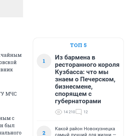
ТОП 5
вычайным
Из бармена в
1
овской
ресторанного короля
овник
Кузбасса: что мы
знаем о Печерском,
бизнесмене,
спорящем с
ГУ МЧС
губернаторами
14 210
12
дным с
ян был
Какой район Новокузнецка
2
нального
самый лучший для жизни —