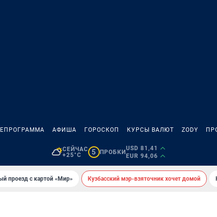
ЛЕПРОГРАММА
АФИША
ГОРОСКОП
КУРСЫ ВАЛЮТ
ZODY
ПР
USD 81,41
СЕЙЧАС
5
ПРОБКИ
+25°C
EUR 94,06
ый проезд с картой «Мир»
Кузбасский мэр-взяточник хочет домой