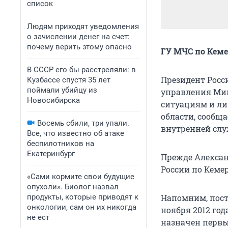
список
Людям приходят уведомления
о зачислении денег на счет:
почему верить этому опасно
ГУ МЧС по Кеме
В СССР его бы расстреляли: в
Президент Росс
Кузбассе спустя 35 лет
поймали убийцу из
управления Ми
Новосибирска
ситуациям и ли
области, сообщ
Восемь сбили, три упали.
внутренней сл
Все, что известно об атаке
беспилотников на
Екатеринбург
Прежде Алексан
России по Кеме
«Сами кормите свои будущие
опухоли». Биолог назвал
продукты, которые приводят к
Напомним, пост
онкологии, сам он их никогда
ноября 2012 го
не ест
назначен первы