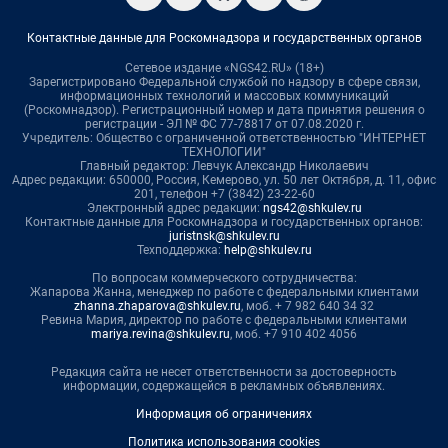
Контактные данные для Роскомнадзора и государственных органов
Сетевое издание «NGS42.RU» (18+)
Зарегистрировано Федеральной службой по надзору в сфере связи,
информационных технологий и массовых коммуникаций
(Роскомнадзор). Регистрационный номер и дата принятия решения о
регистрации - ЭЛ № ФС 77-78817 от 07.08.2020 г.
Учредитель: Общество с ограниченной ответственностью "ИНТЕРНЕТ
ТЕХНОЛОГИИ"
Главный редактор: Левчук Александр Николаевич
Адрес редакции: 650000, Россия, Кемерово, ул. 50 лет Октября, д. 11, офис
201, телефон +7 (3842) 23-22-60
Электронный адрес редакции:
ngs42@shkulev.ru
Контактные данные для Роскомнадзора и государственных органов:
juristnsk@shkulev.ru
Техподдержка:
help@shkulev.ru
По вопросам коммерческого сотрудничества:
Жапарова Жанна, менеджер по работе с федеральными клиентами
zhanna.zhaparova@shkulev.ru
, моб. + 7 982 640 34 32
Ревина Мария, директор по работе с федеральными клиентами
mariya.revina@shkulev.ru
, моб. +7 910 402 4056
Редакция сайта не несет ответственности за достоверность
информации, содержащейся в рекламных объявлениях.
Информация об ограничениях
Политика использования cookies