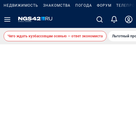
НЕДВИЖИМОСТЬ
ЗНАКОМСТВА
ПОГОДА
ФОРУМ
ТЕЛЕПРО
Чего ждать кузбассовцам осенью — ответ экономиста
Льготный про