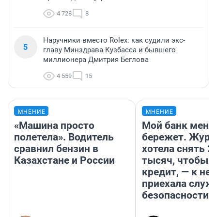
4 728
8
Наручники вместо Rolex: как судили экс-
5
главу Минздрава Кузбасса и бывшего
миллионера Дмитрия Беглова
4 559
15
МНЕНИЕ
МНЕНИЕ
«Машина просто
Мой банк меня
полетела». Водитель
бережет. Журн
сравнил бензин в
хотела снять 2
Казахстане и России
тысяч, чтобы п
кредит, — к не
приехала служ
безопасности