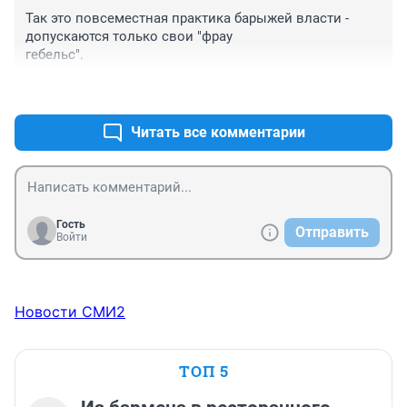
себя высшим сословием. В сюжете видно как 
Так это повсеместная практика барыжей власти - 
мечется мэр киселевска, как трусливо бегают его 
допускаются только свои "фрау

глазки... он боится отвечать на неудобные вопросы.
гебельс".
+5
–0
Читать все комментарии
Гость
Отправить
Войти
Новости СМИ2
ТОП 5