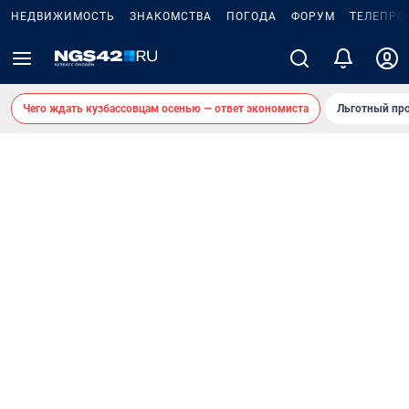
НЕДВИЖИМОСТЬ
ЗНАКОМСТВА
ПОГОДА
ФОРУМ
ТЕЛЕПРО
Чего ждать кузбассовцам осенью — ответ экономиста
Льготный про