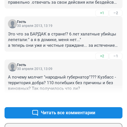
правельно .отвечать за свои дейсвия или бездейсвия 
должны все !!!!!!!!!!!!!!!!!!
+1
–2
Гость
30 апреля 2013, 13:19
Это что за БАРДАК в стране!? 6 лет халатные убийцы 
лепетали:" а я в домике, меня нет..."

а теперь они уже и честные граждане... за истечением 
срока давности.

+2
–1
Такие судебные решения дискредитируют само 
понятие ПРАВОСУДИЯ!

Гость
Зато судебные приставы долбят алиментщиков и 
30 апреля 2013, 13:09
неплательщиков ЖКХ и кредитов: тут срок давности 
А почему молчит "народный губернатор"??? Кузбасс - 
не канает, поскольку очень "опасные деяния" против 
территория добра? 110 погибших без причины и без 
гос-ва, это Вам не каких-то 110 шахтеров уморить....
виновных? Так получилось что ли?
+2
–0
Читать все комментарии