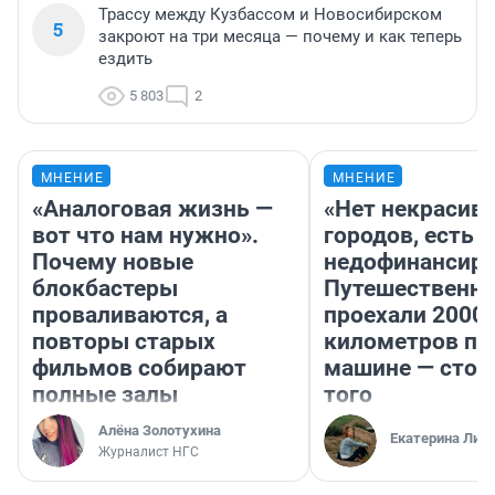
Трассу между Кузбассом и Новосибирском
5
закроют на три месяца — почему и как теперь
ездить
5 803
2
МНЕНИЕ
МНЕНИЕ
«Аналоговая жизнь —
«Нет некрасив
вот что нам нужно».
городов, есть
Почему новые
недофинансиро
блокбастеры
Путешественн
проваливаются, а
проехали 2000
повторы старых
километров по 
фильмов собирают
машине — стои
полные залы
того
Алёна Золотухина
Екатерина Лит
Журналист НГС