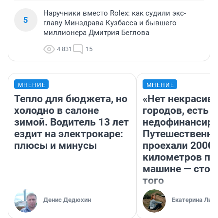
Наручники вместо Rolex: как судили экс-
5
главу Минздрава Кузбасса и бывшего
миллионера Дмитрия Беглова
4 831
15
МНЕНИЕ
МНЕНИЕ
Тепло для бюджета, но
«Нет некрасив
холодно в салоне
городов, есть
зимой. Водитель 13 лет
недофинансиро
ездит на электрокаре:
Путешественн
плюсы и минусы
проехали 2000
километров по 
машине — стои
того
Денис Дедюхин
Екатерина Лит