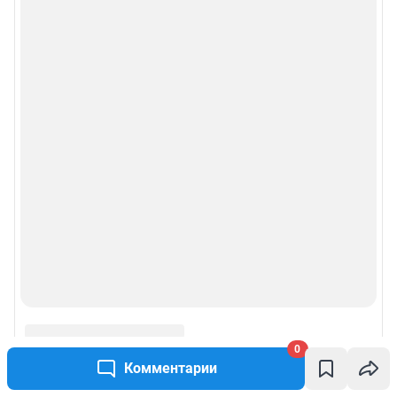
Рубрики
Реклама на сайте
Прайс-лист
О компании
Наши награды
Наши вакансии
Техподдержка
Предвыборная агитация
0
Комментарии
Все города сети