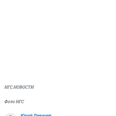
НГС.НОВОСТИ
Фото НГС
Юрий Левичев