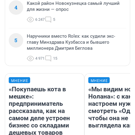
Какой район Новокузнецка самый лучший
4
для жизни — опрос
6 247
5
Наручники вместо Rolex: как судили экс-
5
главу Минздрава Кузбасса и бывшего
миллионера Дмитрия Беглова
4 971
15
МНЕНИЕ
МНЕНИЕ
«Покупаешь кота в
«Мы видим нов
мешке»:
Нолана»: с как
предприниматель
настроем нужн
рассказала, как на
смотреть «Оди
самом деле устроен
чтобы она не
бизнес со складами
выглядела как
дешевых товаров