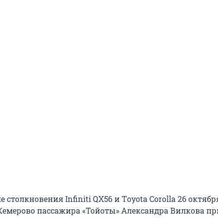
 столкновения Infiniti QХ56 и Тoyota Сorolla 26 октябр
Кемерово пассажира «Тойоты» Александра Вилкова пр