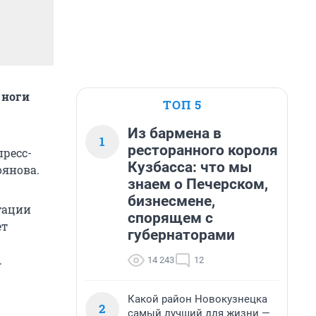
 ноги
ТОП 5
Из бармена в
1
ресторанного короля
ресс-
Кузбасса: что мы
оянова.
знаем о Печерском,
бизнесмене,
утации
спорящем с
ет
губернаторами
.
14 243
12
Какой район Новокузнецка
2
самый лучший для жизни —