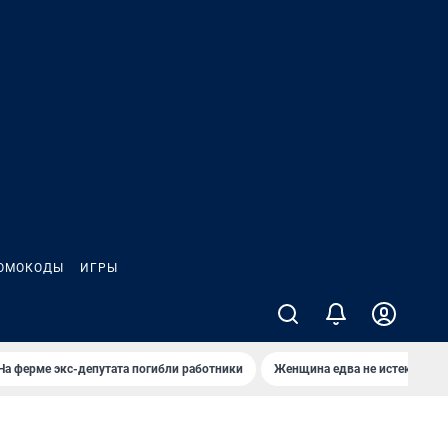
ОМОКОДЫ
ИГРЫ
На ферме экс-депутата погибли работники
Женщина едва не истекла кро