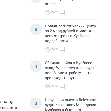
опрос
6 028
5
Новый логистический центр
3
за 2 млрд рублей и мост для
него отстроят в Кузбассе —
подробности
6 008
5
Обрушившийся в Кузбассе
4
склад Wildberries планирует
возобновить работу — что
происходит внутри
5 729
9
Наручники вместо Rolex: как
я на пр.
5
судили экс-главу Минздрава
ивезли в
Кузбасса и бывшего