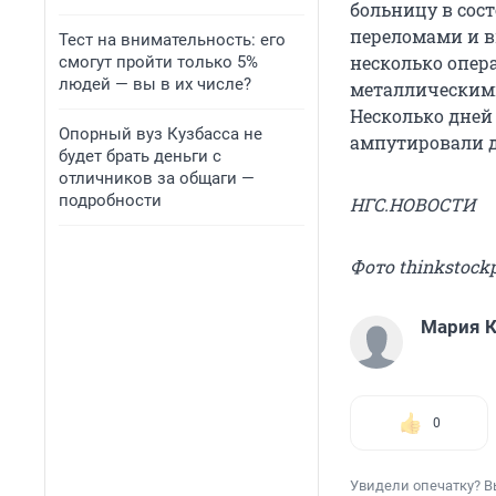
больницу в сос
переломами и 
Тест на внимательность: его
несколько опер
смогут пройти только 5%
людей — вы в их числе?
металлическими
Несколько дней
Опорный вуз Кузбасса не
ампутировали д
будет брать деньги с
отличников за общаги —
подробности
НГС.НОВОСТИ
Фото thinkstock
Мария К
0
Увидели опечатку? В