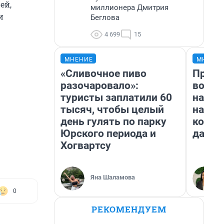
ей,
миллионера Дмитрия
и
Беглова
4 699
15
МНЕНИЕ
МНЕНИ
«Сливочное пиво
Прода
разочаровало»:
возьм
туристы заплатили 60
нам г
тысяч, чтобы целый
налог
день гулять по парку
косне
Юрского периода и
даже 
Хогвартсу
Яна Шаламова
0
РЕКОМЕНДУЕМ