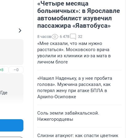
«Четыре месяца
больничных»: в Ярославле
автомобилист изувечил
пассажира «Яавтобуса»
8 часов
6 478
32
«Мне сказали, что нам нужно
расстаться». Московского врача
уволили из клиники из-за мата в
личном блоге
+8
–0
«Нашел Наденьку, а у нее пробита
голова». Мужчина рассказал, как
потерял жену при атаке БПЛА в
Где 
Архипо-Осиповке
+9
–1
Соль земли забайкальской.
Нижегородцевы
Слизни атакуют: как спасти цветник