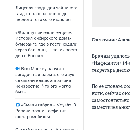
Лицевая гладь для чайников:
гайд от набора петель до
первого готового изделия
«Жила тут интеллигенция».
История сибирского дома-
Состояние Алек
бумеранга, где в гости ходили
через балконы, — таких всего
Врачам удалось
два в России
«Инфинити» 14-
Всю Москву напугал
секретарь детс
загадочный взрыв: его звук
слышали везде, а причина
По ее словам, с
неизвестна. Что это могло
быть
ноги, сейчас о
самостоятельно
«Смели гибриды Voyah». В
заместительнос
России возник дефицит
электромобилей
Самый сексуальный мужчина