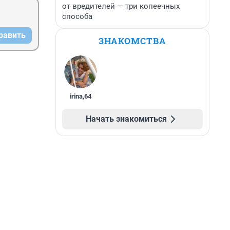
от вредителей — три копеечных
способа
равить
ЗНАКОМСТВА
irina
,
64
Начать знакомиться