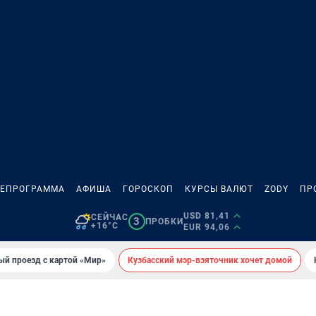
ЛЕПРОГРАММА
АФИША
ГОРОСКОП
КУРСЫ ВАЛЮТ
ZODY
ПР
USD 81,41
СЕЙЧАС
3
ПРОБКИ
+16°C
EUR 94,06
ый проезд с картой «Мир»
Кузбасский мэр-взяточник хочет домой