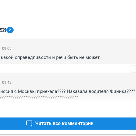
ИИ
2
, 09:06
о какой справедливости и речи быть не может.
, 01:42
миссия с Москвы приехала???? Наказала водителя Финика???? 
???????????????????????????????????
Читать все комментарии