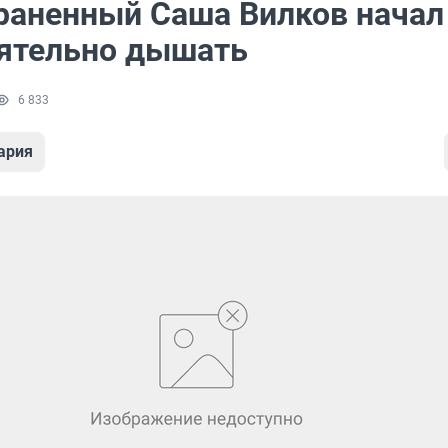
раненный Саша Вилков начал
ятельно дышать
6 833
ария