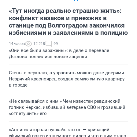
«Тут иногда реально страшно жить»:
конфликт казаков и приезжих в
станице под Волгоградом закончился
избиениями и заявлениями в полицию
14 часов
12 218
99
«Они все были заражены»: в деле о перевале
Дятлова появились новые зацепки
Стены в зеркалах, а управлять можно даже дверями.
Незрячий красноярец создал самую умную квартиру
в городе
«Не связывайся с ним!» Чем известен ревдинский
гопник Черкас, избивший ветерана СВО и грозивший
«отпетушить» его
«Аннигиляторная пушка!»: кто он — кричащий
уфимский рокер из мемного видео и что с ним стало