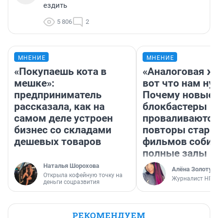
ездить
5 806
2
МНЕНИЕ
МНЕНИЕ
«Покупаешь кота в
«Аналоговая ж
мешке»:
вот что нам ну
предприниматель
Почему новые
рассказала, как на
блокбастеры
самом деле устроен
проваливаются,
бизнес со складами
повторы стары
дешевых товаров
фильмов соби
полные залы
Наталья Шорохова
Алёна Золотух
Открыла кофейную точку на
Журналист НГС
деньги соцразвития
РЕКОМЕНДУЕМ