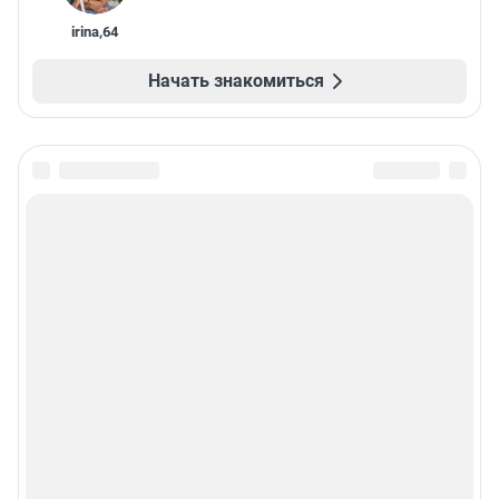
irina
,
64
Начать знакомиться