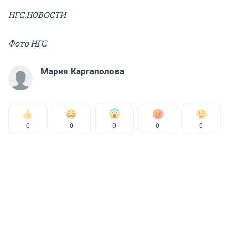
НГС.НОВОСТИ
Фото НГС
Мария Каргаполова
0
0
0
0
0