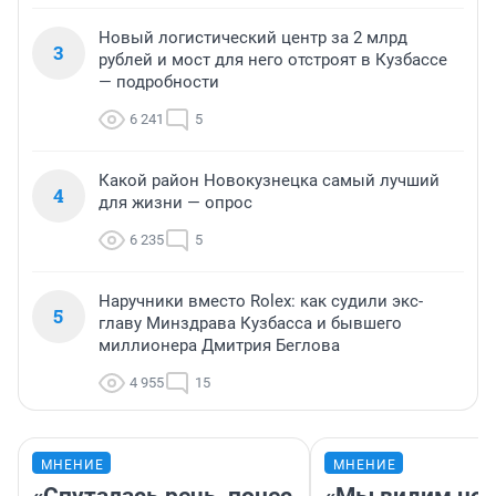
Новый логистический центр за 2 млрд
3
рублей и мост для него отстроят в Кузбассе
— подробности
6 241
5
Какой район Новокузнецка самый лучший
4
для жизни — опрос
6 235
5
Наручники вместо Rolex: как судили экс-
5
главу Минздрава Кузбасса и бывшего
миллионера Дмитрия Беглова
4 955
15
МНЕНИЕ
МНЕНИЕ
«Спуталась речь, понес
«Мы видим нов