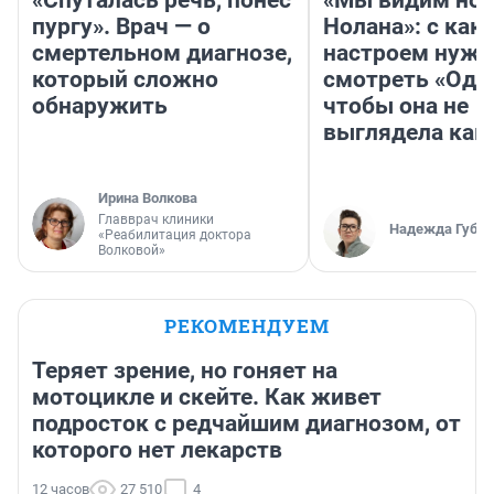
пургу». Врач — о
Нолана»: с как
смертельном диагнозе,
настроем нужн
который сложно
смотреть «Оди
обнаружить
чтобы она не
выглядела как
Ирина Волкова
Главврач клиники
Надежда Губар
«Реабилитация доктора
Волковой»
РЕКОМЕНДУЕМ
Теряет зрение, но гоняет на
мотоцикле и скейте. Как живет
подросток с редчайшим диагнозом, от
которого нет лекарств
12 часов
27 510
4