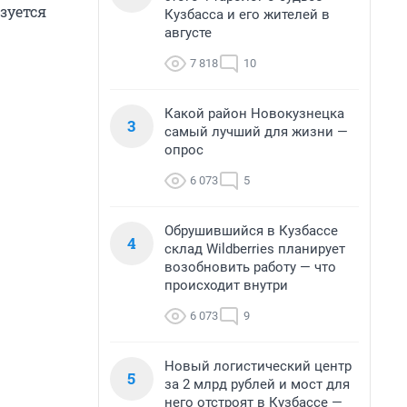
зуется
Кузбасса и его жителей в
августе
7 818
10
Какой район Новокузнецка
3
самый лучший для жизни —
опрос
6 073
5
Обрушившийся в Кузбассе
4
склад Wildberries планирует
возобновить работу — что
происходит внутри
6 073
9
Новый логистический центр
5
за 2 млрд рублей и мост для
него отстроят в Кузбассе —