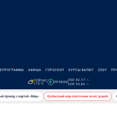
ЛЕПРОГРАММА
АФИША
ГОРОСКОП
КУРСЫ ВАЛЮТ
ZODY
ПР
USD 82,17
СЕЙЧАС
0
ПРОБКИ
+13°C
EUR 94,84
ый проезд с картой «Мир»
Кузбасский мэр-взяточник хочет домой