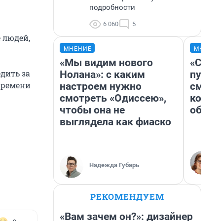
подробности
6 060
5
 людей,
МНЕНИЕ
МНЕНИ
«Мы видим нового
«Спут
дить за
Нолана»: с каким
пургу»
времени
настроем нужно
смерт
смотреть «Одиссею»,
котор
чтобы она не
обнар
выглядела как фиаско
Надежда Губарь
РЕКОМЕНДУЕМ
«Вам зачем он?»: дизайнер