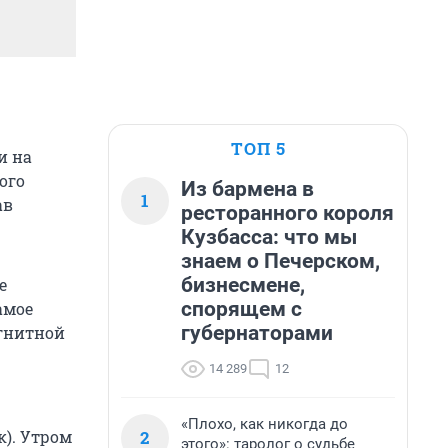
ТОП 5
и на
ого
Из бармена в
1
ав
ресторанного короля
Кузбасса: что мы
знаем о Печерском,
бизнесмене,
е
спорящем с
амое
губернаторами
агнитной
14 289
12
«Плохо, как никогда до
2
к). Утром
этого»: таролог о судьбе