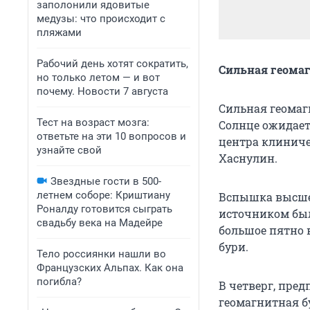
заполонили ядовитые
медузы: что происходит с
пляжами
Рабочий день хотят сократить,
Сильная геомаг
но только летом — и вот
почему. Новости 7 августа
Сильная геомаг
Тест на возраст мозга:
Солнце ожидает
ответьте на эти 10 вопросов и
центра клинич
узнайте свой
Хаснулин.
Звездные гости в 500-
летнем соборе: Криштиану
Вспышка высшег
Роналду готовится сыграть
источником был
свадьбу века на Мадейре
большое пятно 
бури.
Тело россиянки нашли во
Французских Альпах. Как она
погибла?
В четверг, пред
геомагнитная бу