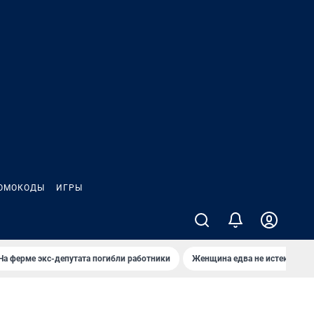
ОМОКОДЫ
ИГРЫ
На ферме экс-депутата погибли работники
Женщина едва не истекла кро