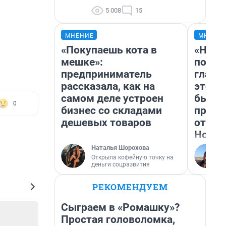
5 008
15
МНЕНИЕ
МНЕНИ
«Покупаешь кота в
«Нико
мешке»:
побед
предприниматель
главн
рассказала, как на
этого
самом деле устроен
бьет 
0
бизнес со складами
прока
дешевых товаров
отзыв
Нолан
Наталья Шорохова
Открыла кофейную точку на
деньги соцразвития
РЕКОМЕНДУЕМ
Сыграем в «Ромашку»?
Простая головоломка,