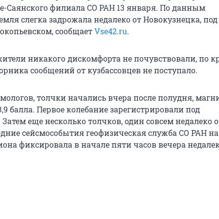
е-Саянского филиала СО РАН 13 января. По данным
емля слегка задрожала недалеко от Новокузнецка, под
окопьевском, сообщает
Vse42.ru
.
жители никакого дискомфорта не почувствовали, по к
торника сообщений от кузбассовцев не поступало.
мологов, толчки начались вчера после полудня, магн
3,9 балла. Первое колебание зарегистрировали под
Затем еще несколько толчков, один совсем недалеко о
едние сейсмособытия геофизическая служба СО РАН на
иона фиксировала в начале пяти часов вечера недалек