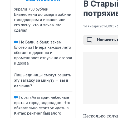
В Стары
Украли 750 рублей.
потряхи
Бизнесмена до смерти забили
гвоздодером и искалечили
его жену: кто и зачем это
14 января 2014, 09:37
сделал
Написать
Не Бали, а баня: зачем
блогер из Питера каждое лето
сбегает в деревню и
променивает отпуск на огород
и дрова
Лишь единицы смогут решить
эту загадку за минуту — вы в
их числе?
Горы «Аватара», небесные
врата и город водопадов. Что
обязательно стоит увидеть в
Китае: рейтинг бывалого
Несколько толч