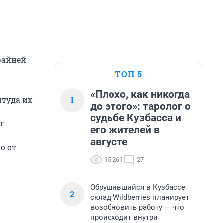
райней
ТОП 5
«Плохо, как никогда
1
итуда их
до этого»: таролог о
судьбе Кузбасса и
т
его жителей в
августе
о от
15 261
27
Обрушившийся в Кузбассе
2
склад Wildberries планирует
возобновить работу — что
происходит внутри