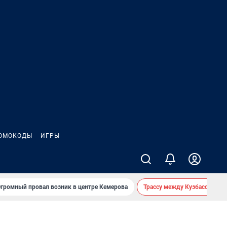
ОМОКОДЫ
ИГРЫ
громный провал возник в центре Кемерова
Трассу между Кузбассом и 