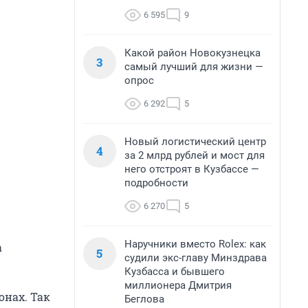
6 595
9
Какой район Новокузнецка
3
самый лучший для жизни —
опрос
6 292
5
Новый логистический центр
4
за 2 млрд рублей и мост для
него отстроят в Кузбассе —
подробности
6 270
5
Наручники вместо Rolex: как
а
5
судили экс-главу Минздрава
Кузбасса и бывшего
миллионера Дмитрия
нах. Так
Беглова