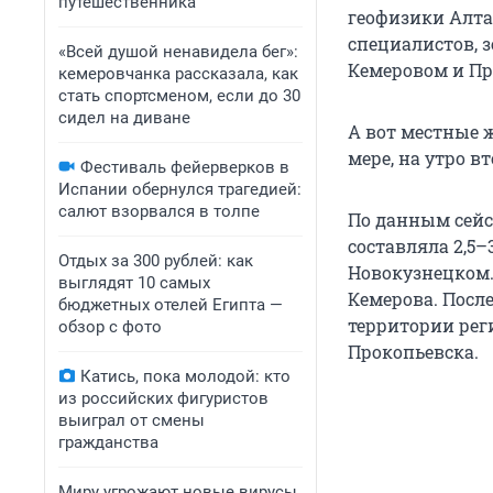
путешественника
геофизики Алта
специалистов, з
«Всей душой ненавидела бег»:
Кемеровом и Пр
кемеровчанка рассказала, как
стать спортсменом, если до 30
сидел на диване
А вот местные 
мере, на утро в
Фестиваль фейерверков в
Испании обернулся трагедией:
салют взорвался в толпе
По данным сейс
составляла 2,5–
Отдых за 300 рублей: как
Новокузнецком. 
выглядят 10 самых
Кемерова. Посл
бюджетных отелей Египта —
территории рег
обзор с фото
Прокопьевска.
Катись, пока молодой: кто
из российских фигуристов
выиграл от смены
гражданства
Миру угрожают новые вирусы