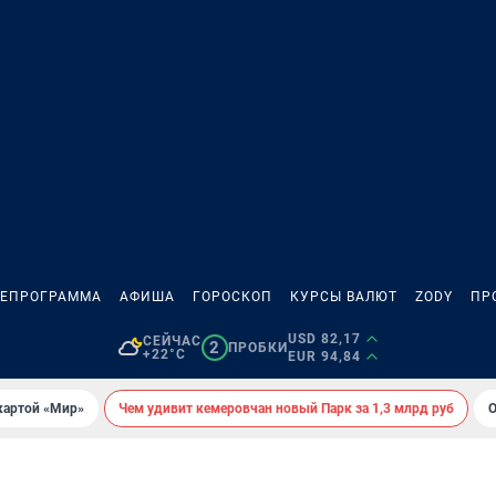
ЛЕПРОГРАММА
АФИША
ГОРОСКОП
КУРСЫ ВАЛЮТ
ZODY
ПР
USD 82,17
СЕЙЧАС
2
ПРОБКИ
+22°C
EUR 94,84
картой «Мир»
Чем удивит кемеровчан новый Парк за 1,3 млрд руб
О