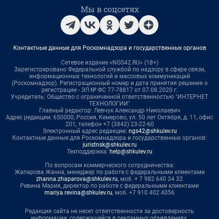
Мы в соцсетях
Контактные данные для Роскомнадзора и государственных органов
Сетевое издание «NGS42.RU» (18+)
Зарегистрировано Федеральной службой по надзору в сфере связи,
информационных технологий и массовых коммуникаций
(Роскомнадзор). Регистрационный номер и дата принятия решения о
регистрации - ЭЛ № ФС 77-78817 от 07.08.2020 г.
Учредитель: Общество с ограниченной ответственностью "ИНТЕРНЕТ
ТЕХНОЛОГИИ"
Главный редактор: Левчук Александр Николаевич
Адрес редакции: 650000, Россия, Кемерово, ул. 50 лет Октября, д. 11, офис
201, телефон +7 (3842) 23-22-60
Электронный адрес редакции:
ngs42@shkulev.ru
Контактные данные для Роскомнадзора и государственных органов:
juristnsk@shkulev.ru
Техподдержка:
help@shkulev.ru
По вопросам коммерческого сотрудничества:
Жапарова Жанна, менеджер по работе с федеральными клиентами
zhanna.zhaparova@shkulev.ru
, моб. + 7 982 640 34 32
Ревина Мария, директор по работе с федеральными клиентами
mariya.revina@shkulev.ru
, моб. +7 910 402 4056
Редакция сайта не несет ответственности за достоверность
информации, содержащейся в рекламных объявлениях.