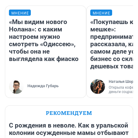
МНЕНИЕ
МНЕНИЕ
«Мы видим нового
«Покупаешь ко
Нолана»: с каким
мешке»:
настроем нужно
предпринимат
смотреть «Одиссею»,
рассказала, как
чтобы она не
самом деле ус
выглядела как фиаско
бизнес со скл
дешевых това
Наталья Шорох
Надежда Губарь
Открыла кофейн
деньги соцразв
РЕКОМЕНДУЕМ
С рождения в неволе. Как в уральской
колонии осужденные мамы отбывают