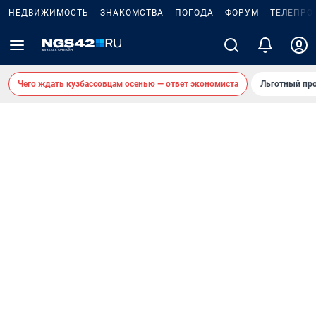
НЕДВИЖИМОСТЬ
ЗНАКОМСТВА
ПОГОДА
ФОРУМ
ТЕЛЕПРО
Чего ждать кузбассовцам осенью — ответ экономиста
Льготный про