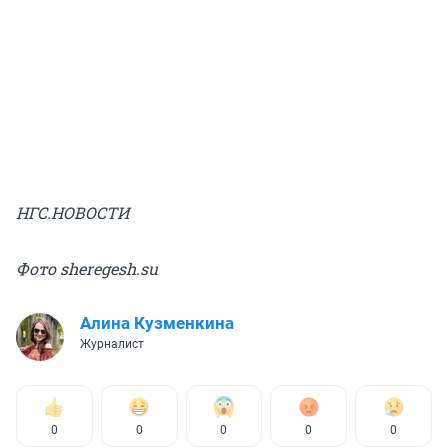
НГС.НОВОСТИ
Фото sheregesh.su
Алина Кузменкина
Журналист
0
0
0
0
0