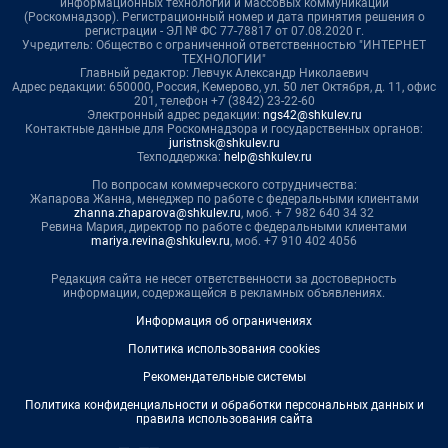
информационных технологий и массовых коммуникаций
(Роскомнадзор). Регистрационный номер и дата принятия решения о
регистрации - ЭЛ № ФС 77-78817 от 07.08.2020 г.
Учредитель: Общество с ограниченной ответственностью "ИНТЕРНЕТ
ТЕХНОЛОГИИ"
Главный редактор: Левчук Александр Николаевич
Адрес редакции: 650000, Россия, Кемерово, ул. 50 лет Октября, д. 11, офис
201, телефон +7 (3842) 23-22-60
Электронный адрес редакции:
ngs42@shkulev.ru
Контактные данные для Роскомнадзора и государственных органов:
juristnsk@shkulev.ru
Техподдержка:
help@shkulev.ru
По вопросам коммерческого сотрудничества:
Жапарова Жанна, менеджер по работе с федеральными клиентами
zhanna.zhaparova@shkulev.ru
, моб. + 7 982 640 34 32
Ревина Мария, директор по работе с федеральными клиентами
mariya.revina@shkulev.ru
, моб. +7 910 402 4056
Редакция сайта не несет ответственности за достоверность
информации, содержащейся в рекламных объявлениях.
Информация об ограничениях
Политика использования cookies
Рекомендательные системы
Политика конфиденциальности и обработки персональных данных и
правила использования сайта