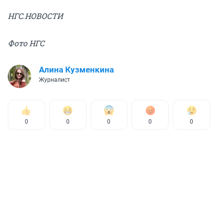
НГС.НОВОСТИ
Фото НГС
Алина Кузменкина
Журналист
0
0
0
0
0