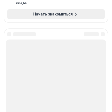
irina
,
64
Начать знакомиться