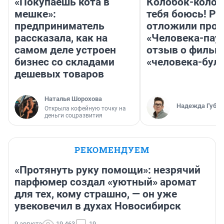
«Покупаешь кота в
Колобок-колобо
мешке»:
тебя боюсь! Ра
предприниматель
отложили прок
рассказала, как на
«Человека-пау
самом деле устроен
отзыв о фильм
бизнес со складами
«человека-бул
дешевых товаров
Наталья Шорохова
Надежда Губар
Открыла кофейную точку на
деньги соцразвития
РЕКОМЕНДУЕМ
«Протянуть руку помощи»: незрячий
парфюмер создал «уютный» аромат
для тех, кому страшно, — он уже
увековечил в духах Новосибирск
9 августа
19 463
19