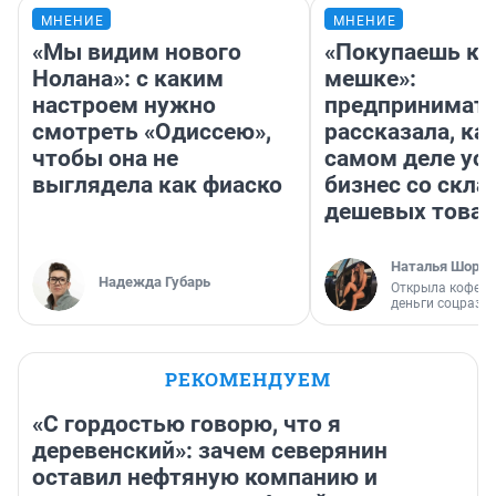
МНЕНИЕ
МНЕНИЕ
«Мы видим нового
«Покупаешь ко
Нолана»: с каким
мешке»:
настроем нужно
предпринимат
смотреть «Одиссею»,
рассказала, как
чтобы она не
самом деле ус
выглядела как фиаско
бизнес со скл
дешевых това
Наталья Шорох
Надежда Губарь
Открыла кофейн
деньги соцразв
РЕКОМЕНДУЕМ
«С гордостью говорю, что я
деревенский»: зачем северянин
оставил нефтяную компанию и