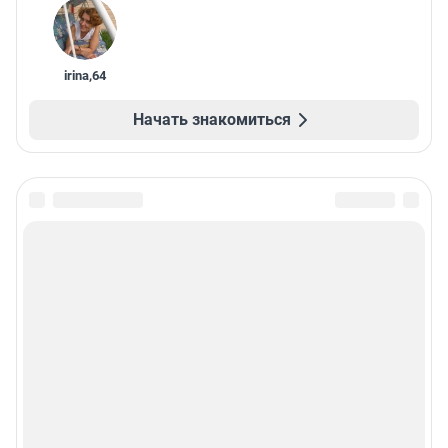
irina
,
64
Начать знакомиться