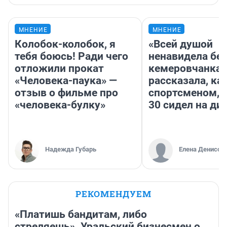
МНЕНИЕ
МНЕНИЕ
Колобок-колобок, я
«Всей душой
тебя боюсь! Ради чего
ненавидела бег
отложили прокат
кемеровчанка
«Человека-паука» —
рассказала, ка
отзыв о фильме про
спортсменом, е
«человека-булку»
30 сидел на ди
Надежда Губарь
Елена Денисов
РЕКОМЕНДУЕМ
«Платишь бандитам, либо
стреляешь». Уральский бизнесмен о